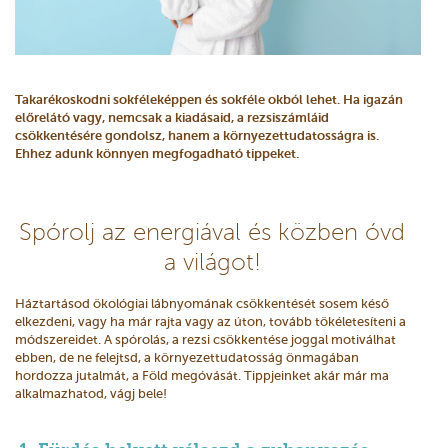
Takarékoskodni sokféleképpen és sokféle okból lehet. Ha igazán
előrelátó vagy, nemcsak a kiadásaid, a rezsiszámláid
csökkentésére gondolsz, hanem a környezettudatosságra is.
Ehhez adunk könnyen megfogadható tippeket.
Spórolj az energiával és közben óvd
a világot!
Háztartásod ökológiai lábnyomának csökkentését sosem késő
elkezdeni, vagy ha már rajta vagy az úton, tovább tökéletesíteni a
módszereidet. A spórolás, a rezsi csökkentése joggal motiválhat
ebben, de ne felejtsd, a környezettudatosság önmagában
hordozza jutalmát, a Föld megóvását. Tippjeinket akár már ma
alkalmazhatod, vágj bele!