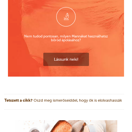
Nem tudod pontosan, milyen Mannákat használhatsz
bőröd ápolásához?
Lássunk neki!
Tetszett a cikk?
Oszd meg ismerőseiddel, hogy ők is elolvashassák