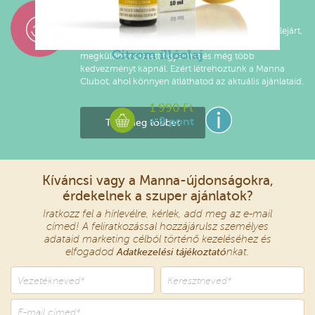
Díjazzuk a hűséged!
A százalékokban számított kedvezmények ideje lejárt,
mert szeretnénk, ha Manna Club tagként
Citrom illóolaj
megkülönböztetett figyelmet és még több
kedvezményt kapnál. Ezért létrehoztunk a Manna
Clubot, ahol könnyen átláthatod az aktuális ajánlataid.
1 990 Ft
+ 9 pont
Tudj meg többet
Kíváncsi vagy a Manna-újdonságokra,
érdekelnek a szuper ajánlatok?
Iratkozz fel a hírlevélre, kérlek, add meg az e-mail
címed! A feliratkozással hozzájárulsz személyes
adataid marketing célból történő kezeléséhez és
elfogadod
Adatkezelési tájékoztató
nkat.