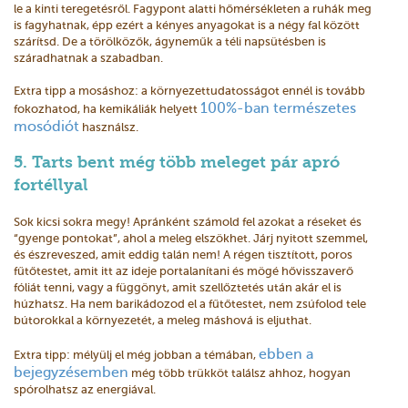
le a kinti teregetésről. Fagypont alatti hőmérsékleten a ruhák meg
is fagyhatnak, épp ezért a kényes anyagokat is a négy fal között
szárítsd. De a törölközők, ágyneműk a téli napsütésben is
száradhatnak a szabadban.
Extra tipp a mosáshoz: a környezettudatosságot ennél is tovább
100%-ban természetes
fokozhatod, ha kemikáliák helyett
mosódiót
használsz.
5. Tarts bent még több meleget pár apró
fortéllyal
Sok kicsi sokra megy! Apránként számold fel azokat a réseket és
“gyenge pontokat”, ahol a meleg elszökhet. Járj nyitott szemmel,
és észreveszed, amit eddig talán nem! A régen tisztított, poros
fűtőtestet, amit itt az ideje portalanítani és mögé hővisszaverő
fóliát tenni, vagy a függönyt, amit szellőztetés után akár el is
húzhatsz. Ha nem barikádozod el a fűtőtestet, nem zsúfolod tele
bútorokkal a környezetét, a meleg máshová is eljuthat.
ebben a
Extra tipp: mélyülj el még jobban a témában,
bejegyzésemben
még több trükköt találsz ahhoz, hogyan
spórolhatsz az energiával.