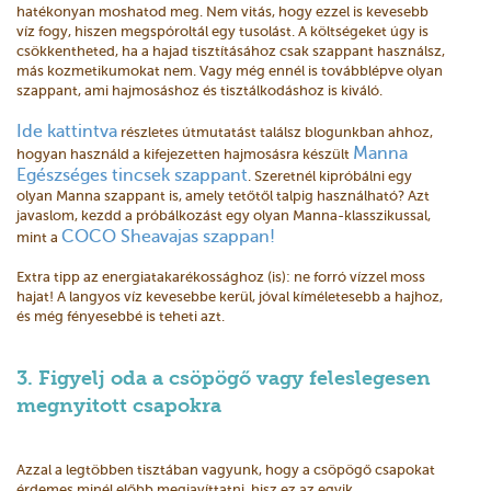
hatékonyan moshatod meg. Nem vitás, hogy ezzel is kevesebb
víz fogy, hiszen megspóroltál egy tusolást. A költségeket úgy is
csökkentheted, ha a hajad tisztításához csak szappant használsz,
más kozmetikumokat nem. Vagy még ennél is továbblépve olyan
szappant, ami hajmosáshoz és tisztálkodáshoz is kiváló.
Ide kattintva
részletes útmutatást találsz blogunkban ahhoz,
Manna
hogyan használd a kifejezetten hajmosásra készült
Egészséges tincsek szappant
. Szeretnél kipróbálni egy
olyan Manna szappant is, amely tetőtől talpig használható? Azt
javaslom, kezdd a próbálkozást egy olyan Manna-klasszikussal,
COCO Sheavajas szappan!
mint a
Extra tipp az energiatakarékossághoz (is): ne forró vízzel moss
hajat! A langyos víz kevesebbe kerül, jóval kíméletesebb a hajhoz,
és még fényesebbé is teheti azt.
3. Figyelj oda a csöpögő vagy feleslegesen
megnyitott csapokra
Azzal a legtöbben tisztában vagyunk, hogy a csöpögő csapokat
érdemes minél előbb megjavíttatni, hisz ez az egyik