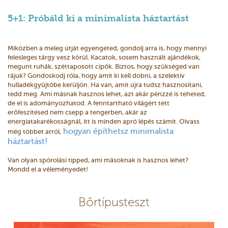
5+1: Próbáld ki a minimalista háztartást
Miközben a meleg útját egyengeted, gondolj arra is, hogy mennyi
felesleges tárgy vesz körül. Kacatok, sosem használt ajándékok,
megunt ruhák, széttaposott cipők. Biztos, hogy szükséged van
rájuk? Gondoskodj róla, hogy amit ki kell dobni, a szelektív
hulladékgyűjtőbe kerüljön. Ha van, amit újra tudsz hasznosítani,
tedd meg. Ami másnak hasznos lehet, azt akár pénzzé is teheted,
de el is adományozhatod. A fenntartható világért tett
erőfeszítésed nem csepp a tengerben, akár az
energiatakarékosságnál, itt is minden apró lépés számít. Olvass
hogyan építhetsz minimalista
még többet arról,
háztartást!
Van olyan spórolási tipped, ami másoknak is hasznos lehet?
Mondd el a véleményedet!
Bőrtípusteszt