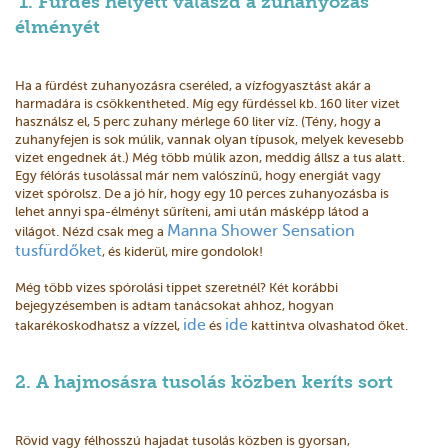
1. Fürdés helyett válaszd a zuhanyozás
élményét
Ha a fürdést zuhanyozásra cseréled, a vízfogyasztást akár a
harmadára is csökkentheted. Míg egy fürdéssel kb. 160 liter vizet
használsz el, 5 perc zuhany mérlege 60 liter víz. (Tény, hogy a
zuhanyfejen is sok múlik, vannak olyan típusok, melyek kevesebb
vizet engednek át.) Még több múlik azon, meddig állsz a tus alatt.
Egy félórás tusolással már nem valószínű, hogy energiát vagy
vizet spórolsz. De a jó hír, hogy egy 10 perces zuhanyozásba is
lehet annyi spa-élményt sűríteni, ami után másképp látod a
Manna Shower Sensation
világot. Nézd csak meg a
tusfürdőket
, és kiderül, mire gondolok!
Még több vizes spórolási tippet szeretnél? Két korábbi
bejegyzésemben is adtam tanácsokat ahhoz, hogyan
ide
ide
takarékoskodhatsz a vízzel,
és
kattintva olvashatod őket.
2. A hajmosásra tusolás közben keríts sort
Rövid vagy félhosszú hajadat tusolás közben is gyorsan,