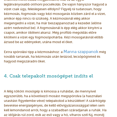
leglátványosabb otthoni pocsékolás. De vajon hányszor hagyod a
vizet csak úgy, feleslegesen elfolyni? Figyelj rá tudatosan, hogy
kézmosás, fogmosás vagy kézi mosogatás közben zárd el a vizet,
amikor épp nincs rá szükség. A kézmosásnál elég akkor
megengedni a vizet, ha már beszappanoztad a kezedet (előtte
azért nedvesítsd be). A fogmosásnál is épp elég akkor kinyitni a
csapot, amikor öblíteni akarsz. Még profibb megoldás előre
kitölteni a vizet egy fogmosópohárba. Kézi mosogatásnál előbb
áztasd be az edényeket, utána mosd el őket.
Manna szappanok
Extra spórolási tipp a kézmosáshoz: a
még
tovább tartanak, ha kézmosás után lerázod, lecsöpögteted és
hagyod megszáradni őket.
4. Csak telepakolt mosógépet indíts el
A félig töltött mosógép is kimossa a ruháidat, de mennyivel
egyszerűbb, ha a következő mosást megspórolva (a használati
utasítást figyelembe véve) telepakolod a készüléket! A szárítógép
bevetése energiaigényes, de kellő elővigyázatossággal télen sem
kell lemondanod arról, hogy a szabadban száradjanak a ruhák. Ha
az időjárás túl zord, esik az eső vagy a hó, viharos szél fúj, mondj