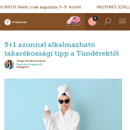
00 Ft felett, csak augusztus 3–9. között
INGYENES SZÁLLÍTÁS
5+1 azonnal alkalmazható
takarékossági tipp a Tündérektől
Varga-Darabos Andrea
6 perces olvasási idő
Kategória: