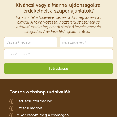
Kíváncsi vagy a Manna-újdonságokra,
érdekelnek a szuper ajánlatok?
Iratkozz fel a hírlevélre, kérlek, add meg az e-mail
címed! A feliratkozással hozzájárulsz személyes
adataid marketing célból történő kezeléséhez és
elfogadod
Adatkezelési tájékoztató
nkat.
Fontos webshop tudnivalók
Szállítási információk
Fizetési módok
Mikor kapom meg a csomagot?