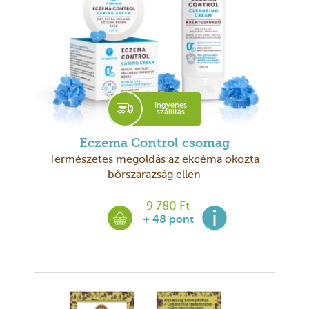
Ingyenes
szállítás
Eczema Control csomag
Természetes megoldás az ekcéma okozta
bőrszárazság ellen
9 780 Ft
+ 48 pont