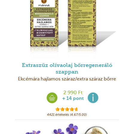
Extraszűz olívaolaj bőrregeneráló
szappan
Ekcémára hajlamos száraz/extra száraz bőrre
2 990 Ft
+ 14 pont
4421 értékelés (4.67/5.00)