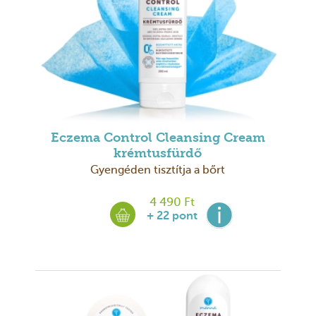
Eczema Control Cleansing Cream
krémtusfürdő
Gyengéden tisztítja a bőrt
4 490 Ft
+ 22 pont