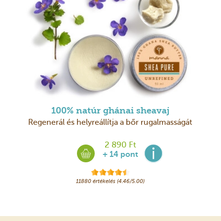
100% natúr ghánai sheavaj
Regenerál és helyreállítja a bőr rugalmasságát
2 890 Ft
+ 14 pont
11880 értékelés (4.46/5.00)