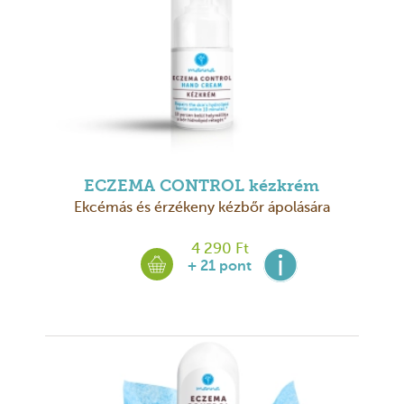
ECZEMA CONTROL kézkrém
Ekcémás és érzékeny kézbőr ápolására
4 290 Ft
+ 21 pont