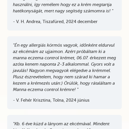
használni, így remélem hogy ez a krém megtartja
hatékonyságát, mert nagy segítség számomra is! "
- V. H. Andrea, Tiszafüred, 2024 december
"Én egy allergiás körmös vagyok, időnként eldurvul
az ekcémám az ujjaimon. Azért próbáltam ki a
manna eczema control krémet, 06.07. érkezett meg
azóta kenem naponta 2-3 alkalommal. Gyors volt a
javulás! Nagyon megvagyok elégedve a krémmel.
Plusz észrevételem, hogy nem szárad ki hamar a
kezem a krémezés után:) Örülök, hogy rátaláltam a
Manna eczema control krémre! "
- V. Fehér Krisztina, Tolna, 2024 június
"Kb. 6 éve küzd a lányom az ekcémával. Mindent