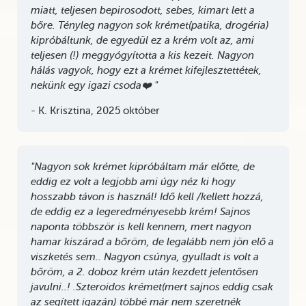
miatt, teljesen bepirosodott, sebes, kimart lett a
bőre. Tényleg nagyon sok krémet(patika, drogéria)
kipróbáltunk, de egyedül ez a krém volt az, ami
teljesen (!) meggyógyította a kis kezeit. Nagyon
hálás vagyok, hogy ezt a krémet kifejlesztettétek,
nekünk egy igazi csoda❤️ "
- K. Krisztina, 2025 október
"Nagyon sok krémet kipróbáltam már előtte, de
eddig ez volt a legjobb ami úgy néz ki hogy
hosszabb távon is használ! Idő kell /kellett hozzá,
de eddig ez a legeredményesebb krém! Sajnos
naponta többször is kell kennem, mert nagyon
hamar kiszárad a bőröm, de legalább nem jön elő a
viszketés sem.. Nagyon csúnya, gyulladt is volt a
bőröm, a 2. doboz krém után kezdett jelentősen
javulni..! .Szteroidos krémet(mert sajnos eddig csak
az segített igazán) többé már nem szeretnék