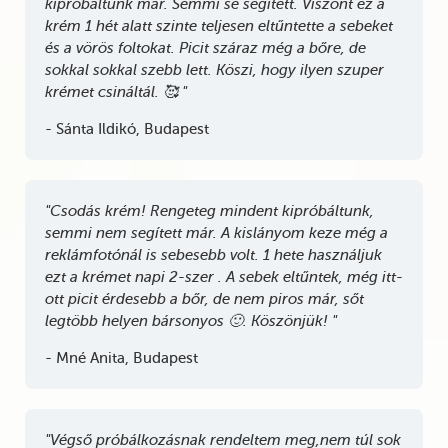
kipróbáltunk már. Semmi se segített. Viszont ez a
krém 1 hét alatt szinte teljesen eltűntette a sebeket
és a vörös foltokat. Picit száraz még a bőre, de
sokkal sokkal szebb lett. Köszi, hogy ilyen szuper
krémet csináltál. 🥰 "
- Sánta Ildikó, Budapest
"Csodás krém! Rengeteg mindent kipróbáltunk,
semmi nem segített már. A kislányom keze még a
reklámfotónál is sebesebb volt. 1 hete használjuk
ezt a krémet napi 2-szer . A sebek eltűntek, még itt-
ott picit érdesebb a bőr, de nem piros már, sőt
legtöbb helyen bársonyos 🙂. Köszönjük! "
- Mné Anita, Budapest
"Végső próbálkozásnak rendeltem meg,nem túl sok