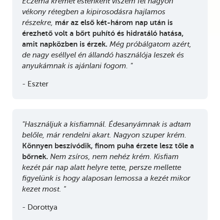
Eczema krémet esténként viszem fel nagyon
vékony rétegben a kipirosodásra hajlamos
részekre,
már az első két-három nap után is
érezhető volt a bőrt puhító és hidratáló hatása,
amit napközben is érzek.
Még próbálgatom azért,
de nagy eséllyel én állandó használója leszek és
anyukámnak is ajánlani fogom. "
- Eszter
"Használjuk a kisfiamnál. Édesanyámnak is adtam
belőle, már rendelni akart. Nagyon szuper krém.
Könnyen beszívódik, finom puha érzete lesz tőle a
bőrnek.
Nem zsíros, nem nehéz krém. Kisfiam
kezét pár nap alatt helyre tette, persze mellette
figyelünk is hogy alaposan lemossa a kezét mikor
kezet most. "
- Dorottya