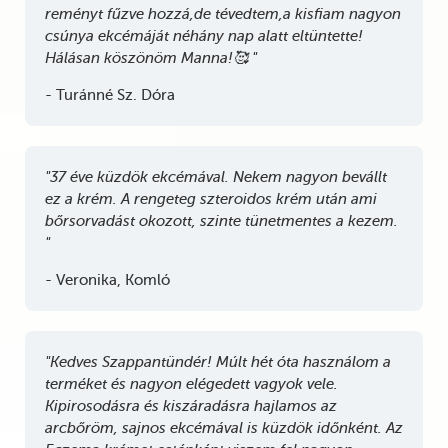
reményt fűzve hozzá,de tévedtem,a kisfiam nagyon
csúnya ekcémáját néhány nap alatt eltüntette!
Hálásan köszönöm Manna!🥰 "
- Turánné Sz. Dóra
"37 éve küzdök ekcémával. Nekem nagyon bevállt
ez a krém. A rengeteg szteroidos krém után ami
bőrsorvadást okozott, szinte tünetmentes a kezem.
"
- Veronika, Komló
"Kedves Szappantündér! Múlt hét óta használom a
terméket és nagyon elégedett vagyok vele.
Kipirosodásra és kiszáradásra hajlamos az
arcbőröm, sajnos ekcémával is küzdök időnként. Az