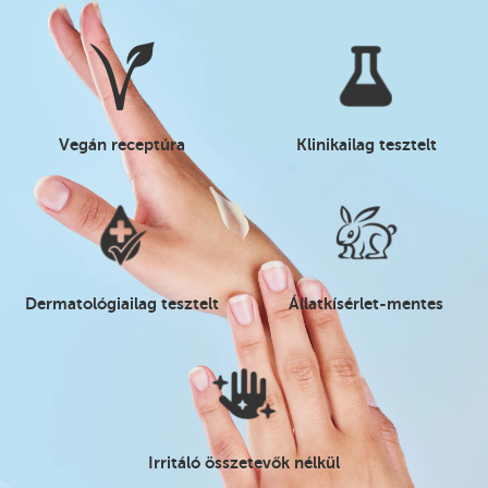
Vegán receptúra
Klinikailag tesztelt
Dermatológiailag tesztelt
Állatkísérlet-mentes
Irritáló összetevők nélkül