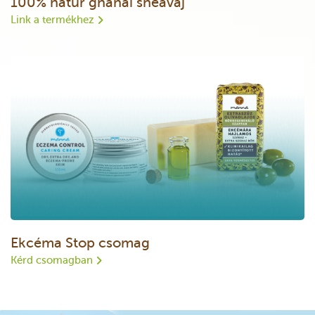
100% natúr ghánai sheavaj
Link a termékhez
Ekcéma Stop csomag
Kérd csomagban