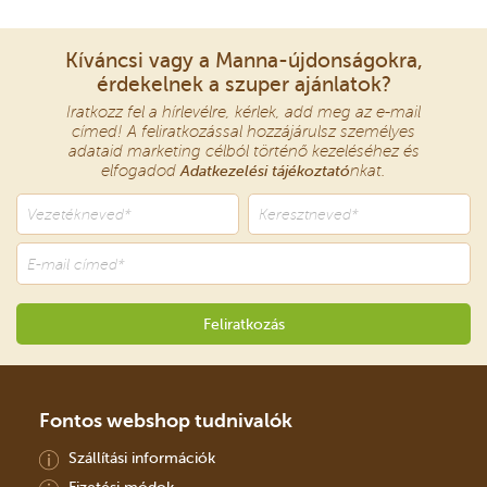
Kíváncsi vagy a Manna-újdonságokra,
érdekelnek a szuper ajánlatok?
Iratkozz fel a hírlevélre, kérlek, add meg az e-mail
címed! A feliratkozással hozzájárulsz személyes
adataid marketing célból történő kezeléséhez és
elfogadod
Adatkezelési tájékoztató
nkat.
Fontos webshop tudnivalók
Szállítási információk