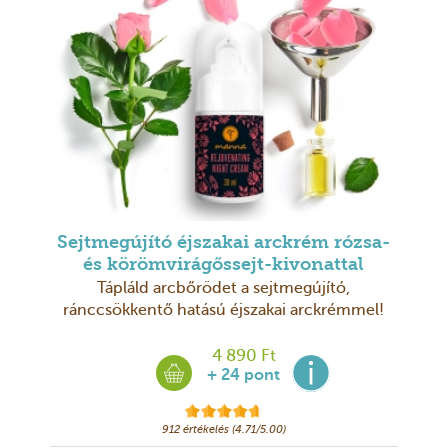
Sejtmegújító éjszakai arckrém rózsa-
és körömvirágőssejt-kivonattal
Tápláld arcbőrödet a sejtmegújító,
ránccsökkentő hatású éjszakai arckrémmel!
4 890 Ft
+ 24 pont
912 értékelés (4.71/5.00)