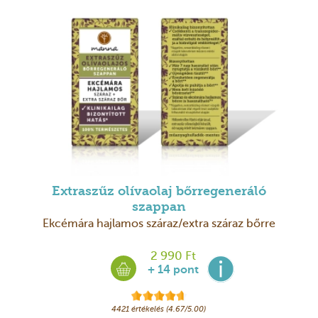
Extraszűz olívaolaj bőrregeneráló
szappan
Ekcémára hajlamos száraz/extra száraz bőrre
2 990 Ft
+ 14 pont
4421 értékelés (4.67/5.00)