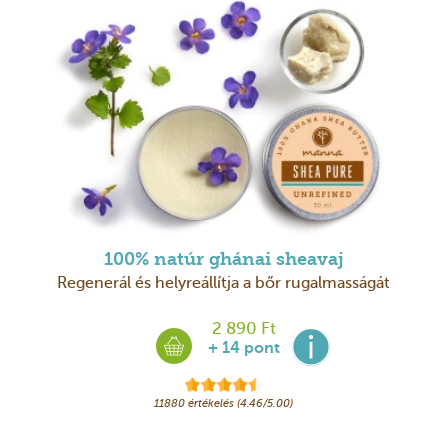
100% natúr ghánai sheavaj
Regenerál és helyreállítja a bőr rugalmasságát
2 890 Ft
+ 14 pont
11880 értékelés (4.46/5.00)