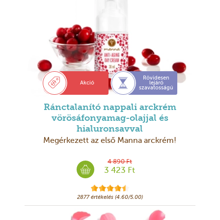
Rövidesen
Akció
lejáró
szavatosságú
Ránctalanító nappali arckrém
vörösáfonyamag-olajjal és
hialuronsavval
Megérkezett az első Manna arckrém!
4 890 Ft
3 423 Ft
2877 értékelés (4.60/5.00)