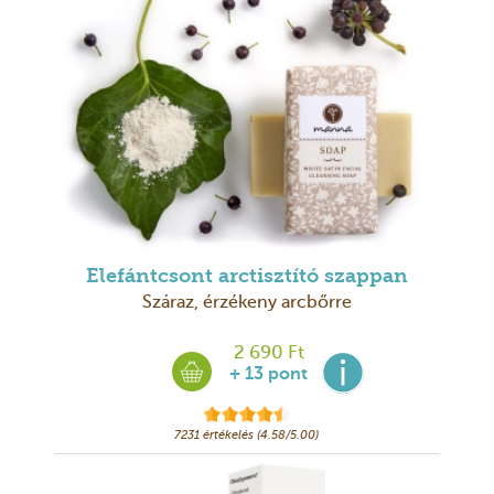
Elefántcsont arctisztító szappan
Száraz, érzékeny arcbőrre
2 690 Ft
+ 13 pont
7231 értékelés (4.58/5.00)