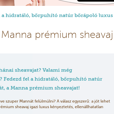
 a hidratáló, bőrpuhító natúr bőrápoló luxus
Manna prémium sheavaj
ghánai sheavajat? Valami még
 Fedezd fel a hidratáló, bőrpuhító natúr
át, a Manna prémium sheavajat!
e szuper Mannát felülmúlni? A válasz egyszerű: a jót lehet
émium sheavaj igazi luxus kényeztetés, ellenállhatatlan