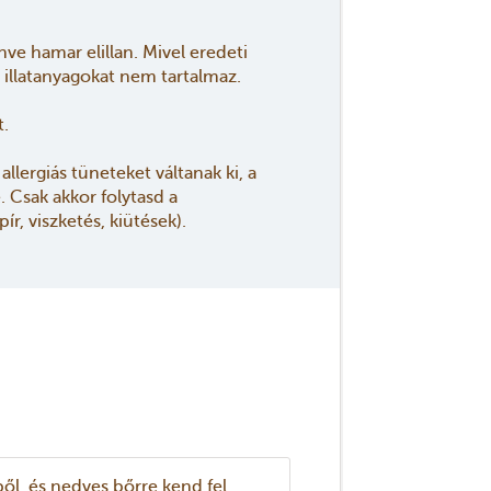
nve hamar elillan. Mivel eredeti
illatanyagokat nem tartalmaz.
t.
llergiás tüneteket váltanak ki, a
 Csak akkor folytasd a
ír, viszketés, kiütések).
ől, és nedves bőrre kend fel.