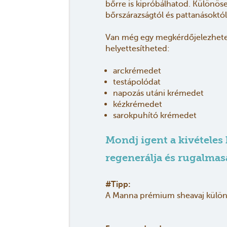
bőrre is kipróbálhatod. Különöse
bőrszárazságtól és pattanásoktól
Van még egy megkérdőjelezhetetl
helyettesítheted:
arckrémedet
testápolódat
napozás utáni krémedet
kézkrémedet
sarokpuhító krémedet
Mondj igent a kivételes
regenerálja és rugalmas
#Tipp:
A Manna prémium sheavaj különbö