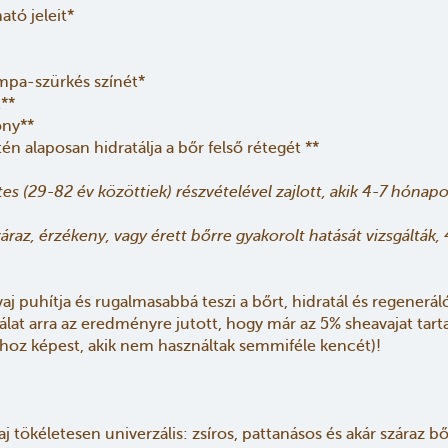
ató jeleit*
mpa-szürkés színét*
t**
ony**
én alaposan hidratálja a bőr felső rétegét **
éntes (29-82 év közöttiek) részvételével zajlott, akik 4-7 hón
j száraz, érzékeny, vagy érett bőrre gyakorolt hatását vizsgáltá
vaj puhítja és rugalmasabbá teszi a bőrt, hidratál és regenerá
álat arra az eredményre jutott, hogy már az 5% sheavajat tart
okhoz képest, akik nem használtak semmiféle kencét)!
j tökéletesen univerzális: zsíros, pattanásos és akár száraz bő