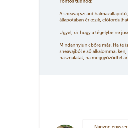
Fontos tudnod:
A sheavaj szilárd halmazállapotú,
állapotában érkezik, előfordulh
Ügyelj rá, hogy a tégelybe ne ju
Mindannyiunk bőre más. Ha te is a
sheavajból első alkalommal kenj 
használatát, ha meggyőződtél arról
Nagyon egyszerűe