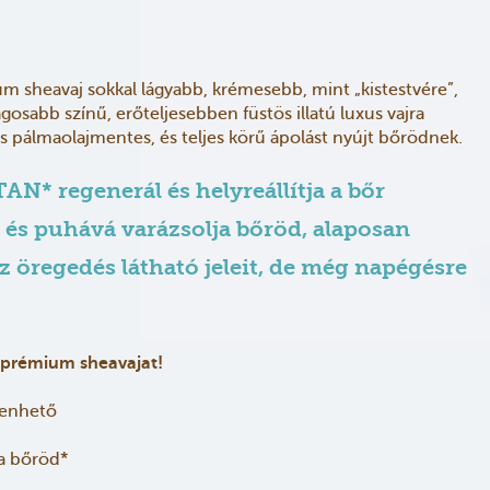
 sheavaj sokkal lágyabb, krémesebb, mint „kistestvére”,
gosabb színű, erőteljesebben füstös illatú luxus vajra
s pálmaolajmentes, és teljes körű ápolást nyújt bőrödnek.
* regenerál és helyreállítja a bőr
és puhává varázsolja bőröd, alaposan
az öregedés látható jeleit, de még napégésre
 prémium sheavajat!
kenhető
 a bőröd*