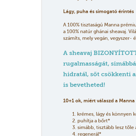
Lágy, puha és simogató érintés
A 100% tisztaságú Manna prémium
a 100% natúr ghánai sheavaj. Vilá
számíts, mely vegán, vegyszer- é
A sheavaj BIZONYÍTOTTAN
rugalmasságát, simábbá 
hidratál, sőt csökkenti 
is bevetheted!
10+1 ok, miért válaszd a Manna
1. krémes, lágy és könnyen 
2. puhítja a bőrt*
3. simább, tisztább lesz tőle
4. regenerál*