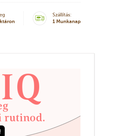
leg
Szállítás:
aktáron
1 Munkanap