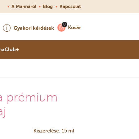
•
A Mannáról
•
Blog
•
Kapcsolat
Kosár
Gyakori kérdések
naClub+
a prémium
aj
Kiszerelése: 15 ml