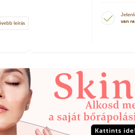
Jelen
van r
vebb leírás