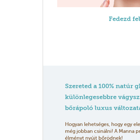
Fedezd fel
Szereted a 100% natúr 
különlegesebbre vágysz?
bőrápoló luxus változat
Hogyan lehetséges, hogy egy elev
még jobban csinálni! A Manna pr
élményt nyújt bőrödnek!