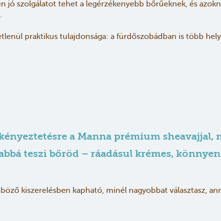
n jó szolgálatot tehet a legérzékenyebb bőrűeknek, és azokn
.
enül praktikus tulajdonsága: a fürdőszobádban is több hely l
 kényeztetésre a Manna prémium sheavajjal, m
abbá teszi bőröd – ráadásul krémes, könnyen
ző kiszerelésben kapható, minél nagyobbat választasz, anná