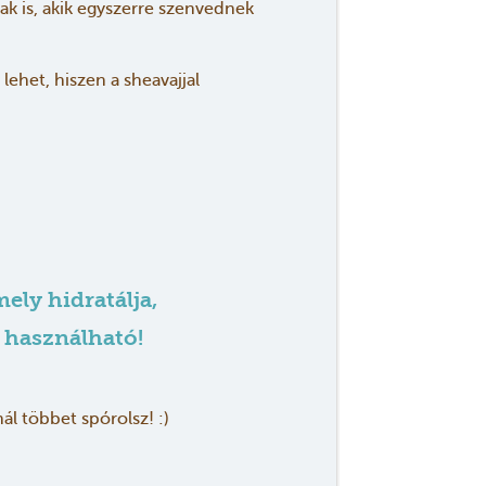
ak is, akik egyszerre szenvednek
ehet, hiszen a sheavajjal
ely hidratálja,
 használható!
l többet spórolsz! :)