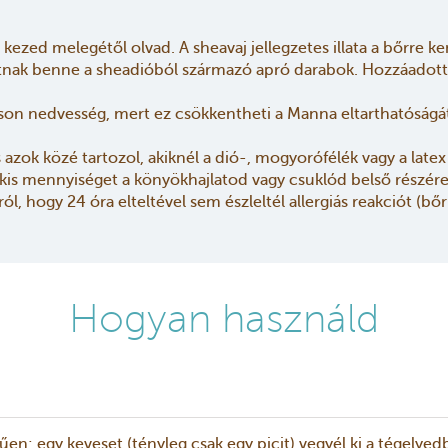
 kezed melegétől olvad. A sheavaj jellegzetes illata a bőrre ke
atnak benne a sheadióból származó apró darabok. Hozzáadott 
sson nedvesség, mert ez csökkentheti a Manna eltarthatóságá
zok közé tartozol, akiknél a dió-, mogyorófélék vagy a latex a
kis mennyiséget a könyökhajlatod vagy csuklód belső részére.
, hogy 24 óra elteltével sem észleltél allergiás reakciót (bőrp
Hogyan használd
n: egy keveset (tényleg csak egy picit) vegyél ki a tégelyedb