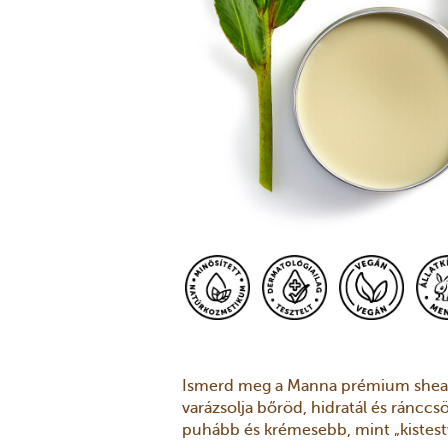
Ismerd meg a Manna prémium sheav
varázsolja bőröd, hidratál és ránccs
puhább és krémesebb, mint „kistest