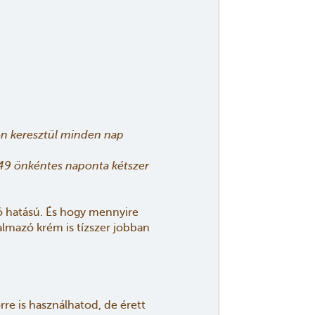
apon keresztül minden nap
k, 49 önkéntes naponta kétszer
ló hatású. És hogy mennyire
almazó krém is tízszer jobban
rre is használhatod, de érett