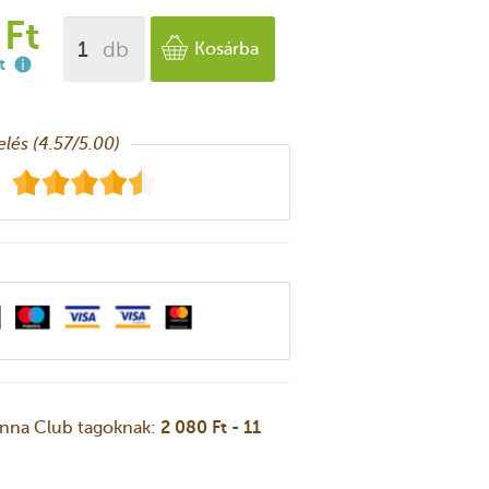
 Ft
db
Kosárba
t
lés (
4.57
/5.00)
nna Club tagoknak:
2 080 Ft - 11