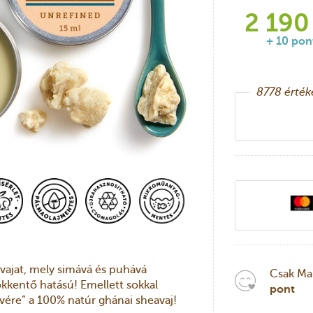
2 190
+ 10 pon
8778
értéke
ajat, mely simává és puhává
Csak Ma
ökkentő hatású! Emellett sokkal
pont
vére” a 100% natúr ghánai sheavaj!