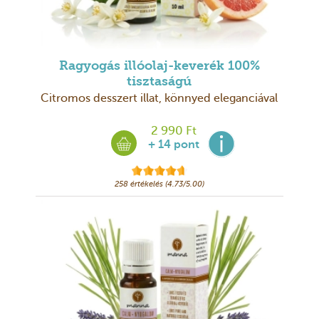
Ragyogás illóolaj-keverék 100%
tisztaságú
Citromos desszert illat, könnyed eleganciával
2 990 Ft
+ 14 pont
258 értékelés (4.73/5.00)