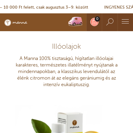
 000 Ft felett, csak augusztus 3–9. között
INGYENES SZÁLLÍT
Illóolajok
A Manna 100% tisztaságú, hígítatlan illóolajai
karakteres, természetes illatélményt nyújtanak a
mindennapokban, a klasszikus levendulától az
élénk citromon át az elegáns gerániumig és az
intenzív eukaliptuszig.