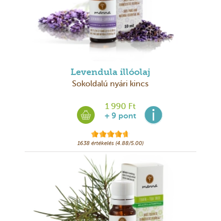
Levendula illóolaj
Sokoldalú nyári kincs
1 990 Ft
+ 9 pont
1638 értékelés (4.88/5.00)