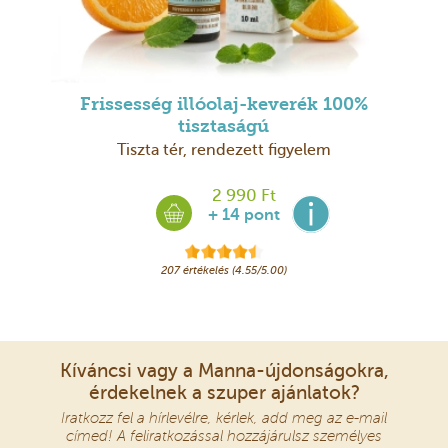
Frissesség illóolaj-keverék 100%
tisztaságú
Tiszta tér, rendezett figyelem
2 990 Ft
+ 14 pont
207 értékelés (4.55/5.00)
Kíváncsi vagy a Manna-újdonságokra,
érdekelnek a szuper ajánlatok?
Iratkozz fel a hírlevélre, kérlek, add meg az e-mail
címed! A feliratkozással hozzájárulsz személyes