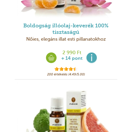
Boldogság illóolaj-keverék 100%
tisztaságú
Nőies, elegáns illat esti pillanatokhoz
2 990 Ft
+ 14 pont
200 értékelés (4.49/5.00)