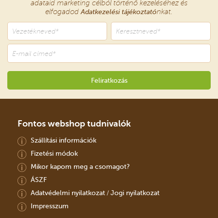
adataid marketing célból történő kezeléséhez és
elfogadod
Adatkezelési tájékoztató
nkat.
Fontos webshop tudnivalók
Szállítási információk
Fizetési módok
Mikor kapom meg a csomagot?
ÁSZF
Adatvédelmi nyilatkozat
Jogi nyilatkozat
/
Impresszum