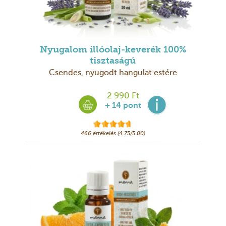
Nyugalom illóolaj-keverék 100%
tisztaságú
Csendes, nyugodt hangulat estére
2 990 Ft
+ 14 pont
466 értékelés (4.75/5.00)