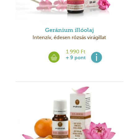
Geránium illóolaj
Intenzív, édesen rózsás virágillat
1 990 Ft
+ 9 pont