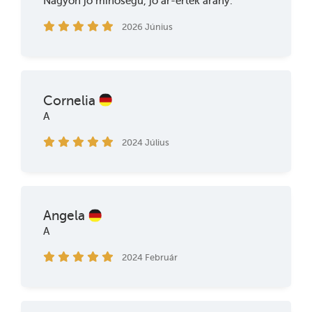
Nagyon jó minőségű, jó ár-érték arány.
2026 Június
Cornelia
A
2024 Július
Angela
A
2024 Február