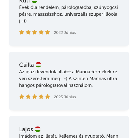
Kuti
Évek óta rendelem, párologtatóba, szúnyogcsí
pésre, masszázshoz, univerzális szuper illóola
j:-))
2022 Június
Csilla
Az igazi levendula illatot a Manna termékek ré
vén szerettem meg. :-) A szintén Mannás ultra
hangos párologtatóval használom.
2023 Június
Lajos
Imádom az illatát. Kellemes és nyugtató. Mann