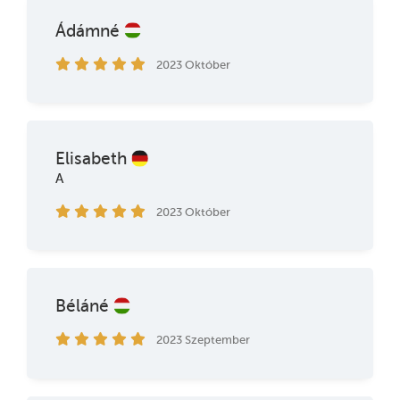
Ádámné
2023 Október
Elisabeth
A
2023 Október
Béláné
2023 Szeptember