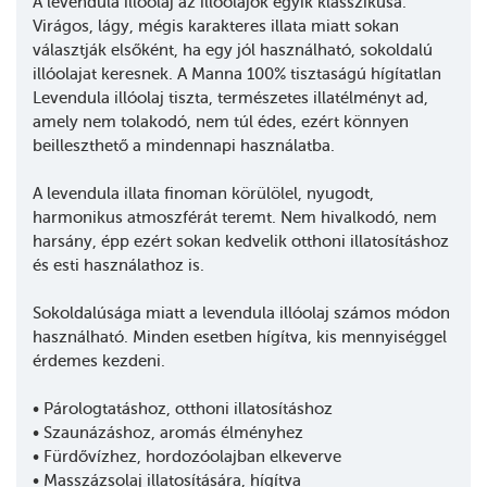
A levendula illóolaj az illóolajok egyik klasszikusa.
Virágos, lágy, mégis karakteres illata miatt sokan
választják elsőként, ha egy jól használható, sokoldalú
illóolajat keresnek. A Manna 100% tisztaságú hígítatlan
Levendula illóolaj tiszta, természetes illatélményt ad,
amely nem tolakodó, nem túl édes, ezért könnyen
beilleszthető a mindennapi használatba.
A levendula illata finoman körülölel, nyugodt,
harmonikus atmoszférát teremt. Nem hivalkodó, nem
harsány, épp ezért sokan kedvelik otthoni illatosításhoz
és esti használathoz is.
Sokoldalúsága miatt a levendula illóolaj számos módon
használható. Minden esetben hígítva, kis mennyiséggel
érdemes kezdeni.
• Párologtatáshoz, otthoni illatosításhoz
• Szaunázáshoz, aromás élményhez
• Fürdővízhez, hordozóolajban elkeverve
• Masszázsolaj illatosítására, hígítva