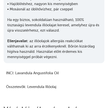
• Hajöblítéshez, nagyon kis mennyiségben
• Mosásnál az öblítővízhez, pár cseppel
Ha egy biztos, sokoldalúan használható, 100%
tisztaságú levendula illóolajat keresel, amelyhez újra és
újra visszatérhetsz, ezt válaszd.
Ellenjavallat
: az illóolajok allergiás reakciókat
válthatnak ki az arra érzékenyeknél. Bőrön kizárólag
hígítva használd. Használat előtt érdemes kis
mennyiséggel próbát végezni.
INCI:
Lavandula Angustifolia Oil
Összetevők:
Levendula Illóolaj