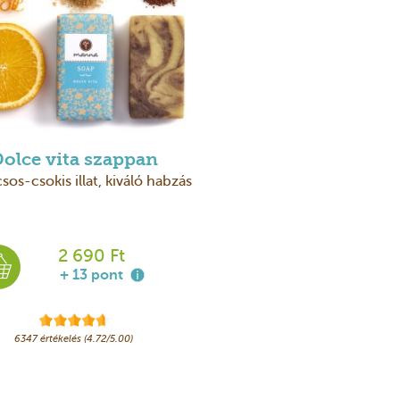
olce vita szappan
sos-csokis illat, kiváló habzás
2 690 Ft
+ 13 pont
6347 értékelés (4.72/5.00)