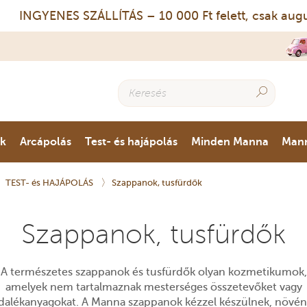
INGYENES SZÁLLÍTÁS – 10 000 Ft felett, csak augusztu
ok
Arcápolás
Test- és hajápolás
Minden Manna
Man
TEST- és HAJÁPOLÁS
Szappanok, tusfürdők
Szappanok, tusfürdők
A természetes szappanok és tusfürdők olyan kozmetikumok,
amelyek nem tartalmaznak mesterséges összetevőket vagy
dalékanyagokat. A Manna szappanok kézzel készülnek, növén