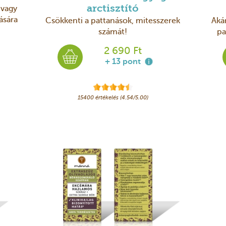
 vagy
arctisztító
ására
Csökkenti a pattanások, mitesszerek
Akár
számát!
pa
2 690 Ft
+ 13 pont
15400 értékelés (4.54/5.00)