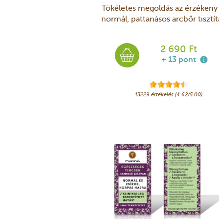
Tökéletes megoldás az érzékeny
normál, pattanásos arcbőr tisztít
2 690 Ft
+ 13 pont
13229 értékelés (4.62/5.00)