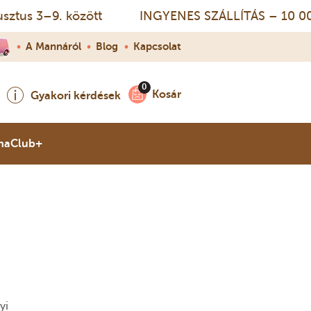
s 3–9. között
INGYENES SZÁLLÍTÁS – 10 000 Ft f
•
A Mannáról
•
Blog
•
Kapcsolat
Kosár
Gyakori kérdések
naClub+
yi