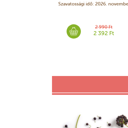
Szavatossági idő: 2026. novembe
2 990 Ft
2 392 Ft