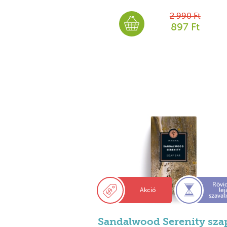
2 990 Ft
897 Ft
Rövi
Akció
lej
szavat
Sandalwood Serenity sz