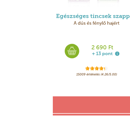
Egészséges tincsek szap
A dús és fénylő hajért
2 690 Ft
+ 13 pont
15009 értékelés (4.26/5.00)