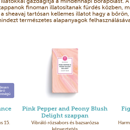
illatokkal gazdagítja a mindennapi bőrápolást. A
zappanok finoman illatosítanak fürdés közben, m
a sheavaj tartósan kellemes illatot hagy a bőrön,
indezt természetes alapanyagok felhasználásáva
desen
járó
tosságú
ance
Pink Pepper and Peony Blush
Fi
Delight szappan
s 15.
Vibráló rózsabors és bazsarózsa
Harmo
kényeztetés