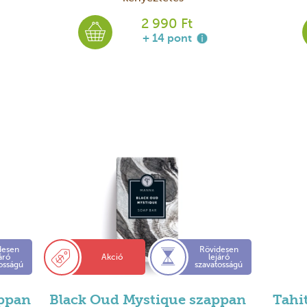
2 990 Ft
+ 14 pont
desen
Rövidesen
áró
Akció
lejáró
osságú
szavatosságú
appan
Black Oud Mystique szappan
Tahi