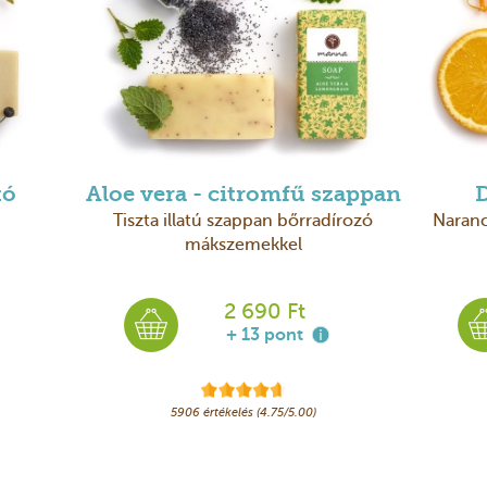
tó
Aloe vera - citromfű szappan
D
Tiszta illatú szappan bőrradírozó
Naranc
mákszemekkel
2 690 Ft
+ 13 pont
5906 értékelés (4.75/5.00)