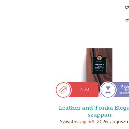
s
m
Rövi
Akció
le
szava
Leather and Tonka Eleg
szappan
Szavatossági idő: 2026. augusztu