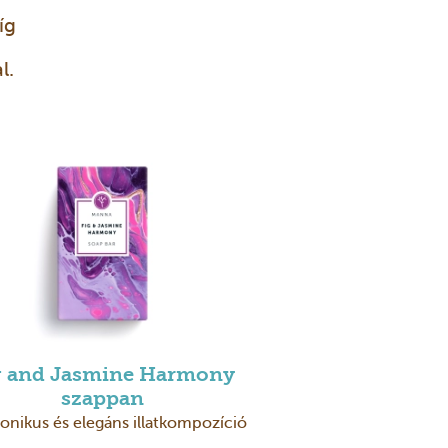
íg
l.
g and Jasmine Harmony
szappan
nikus és elegáns illatkompozíció