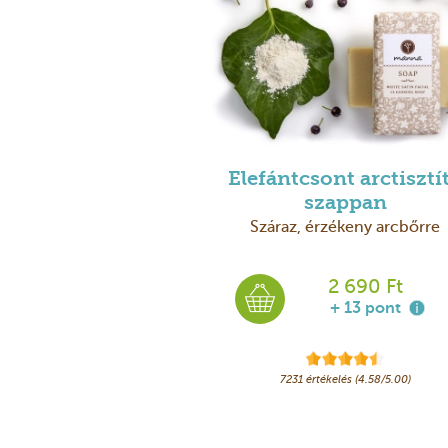
Elefántcsont arctisztí
szappan
Száraz, érzékeny arcbőrre
2 690 Ft
+ 13 pont
7231 értékelés (4.58/5.00)