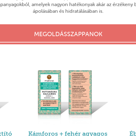
apanyagokból, amelyek nagyon hatékonyak akár az érzékeny 
ápolásában és hidratálásában is.
MEGOLDÁSSZAPPANOK
ztító
Kámforos + fehér agyagos
Éb