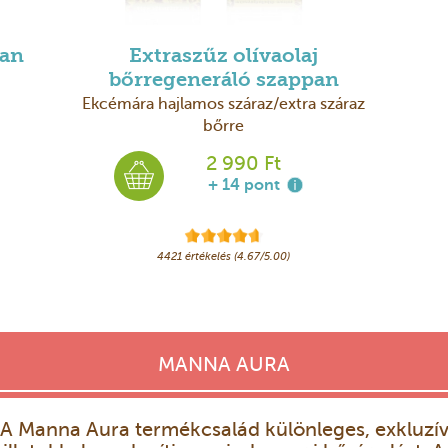
pan
Extraszűz olívaolaj
bőrregeneráló szappan
Ekcémára hajlamos száraz/extra száraz
bőrre
2 990 Ft
+ 14 pont
4421 értékelés (4.67/5.00)
MANNA AURA
A Manna Aura termékcsalád különleges, exkluzí