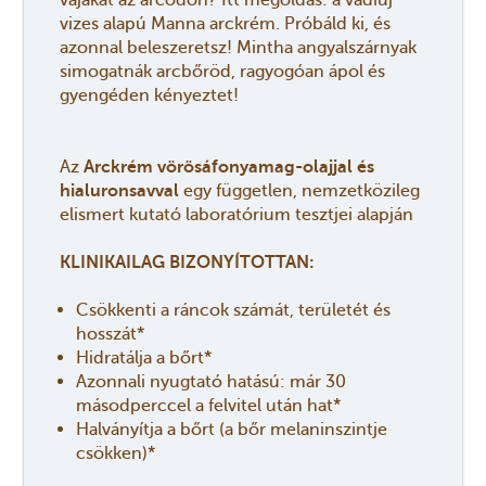
vizes alapú Manna arckrém. Próbáld ki, és
azonnal beleszeretsz! Mintha angyalszárnyak
simogatnák arcbőröd, ragyogóan ápol és
gyengéden kényeztet!
Az
Arckrém vörösáfonyamag-olajjal és
hialuronsavval
egy független, nemzetközileg
elismert kutató laboratórium tesztjei alapján
KLINIKAILAG BIZONYÍTOTTAN:
Csökkenti a ráncok számát, területét és
hosszát*
Hidratálja a bőrt*
Azonnali nyugtató hatású: már 30
másodperccel a felvitel után hat*
Halványítja a bőrt (a bőr melaninszintje
csökken)*