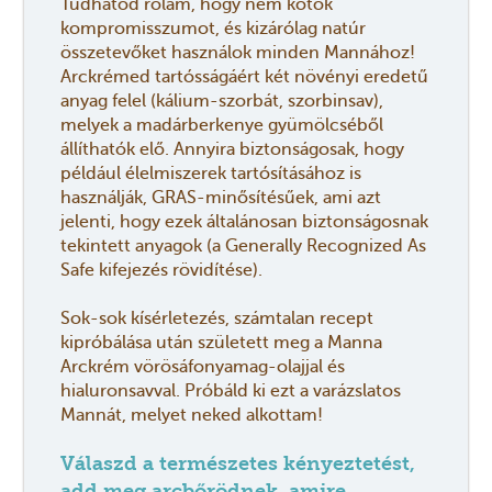
Tudhatod rólam, hogy nem kötök
kompromisszumot, és kizárólag natúr
összetevőket használok minden Mannához!
Arckrémed tartósságáért két növényi eredetű
anyag felel (kálium-szorbát, szorbinsav),
melyek a madárberkenye gyümölcséből
állíthatók elő. Annyira biztonságosak, hogy
például élelmiszerek tartósításához is
használják, GRAS-minősítésűek, ami azt
jelenti, hogy ezek általánosan biztonságosnak
tekintett anyagok (a Generally Recognized As
Safe kifejezés rövidítése).
Sok-sok kísérletezés, számtalan recept
kipróbálása után született meg a Manna
A
rckrém
vörösáfonyamag-olajjal és
hialuronsavval. Próbáld ki ezt a varázslatos
Mannát, melyet neked alkottam!
Válaszd a természetes kényeztetést,