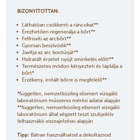
BIZONYÍTOTTAN:
Láthatóan csökkenti a ráncokat**
Érezhetően regenerálja a bőrt**
Felfrissíti az arcbőrt**
Gyorsan beszívódik**
Javítja az arc kontúrját**
Hidratált érzetet nyújt sminkelés előtt**
Természetes módon kényezteti és táplálja a
bőrt*
Érzékeny, irritált bőrre is megfelelő**
*független, nemzetközileg elismert vizsgáló
laboratórium műszeres mérési adatai alapján
**független, nemzetközileg elismert vizsgáló
laboratórium által végzett teszt szubjektív
felhasználói visszajelzései alapján
Tipp:
Bátran használhatod a dekoltázsod