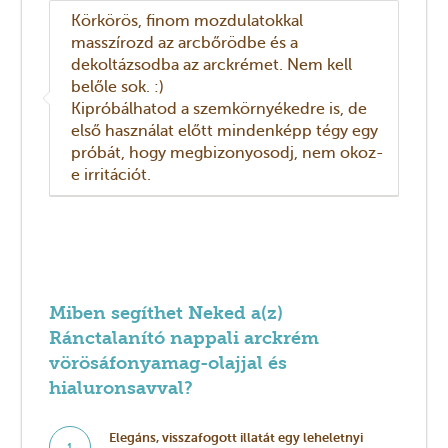
Körkörös, finom mozdulatokkal
masszírozd az arcbőrödbe és a
dekoltázsodba az arckrémet. Nem kell
belőle sok. :)
Kipróbálhatod a szemkörnyékedre is, de
első használat előtt mindenképp tégy egy
próbát, hogy megbizonyosodj, nem okoz-
e irritációt.
Miben segíthet Neked a(z)
Ránctalanító nappali arckrém
vörösáfonyamag-olajjal és
hialuronsavval?
Elegáns, visszafogott illatát egy leheletnyi
1