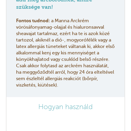
add meg arcbőrödnek, amire
szüksége van!
Fontos tudnod:
a Manna A
rckrém
vörösáfonyamag-olajjal és hialuronsavval
sheavajat tartalmaz, ezért ha te is azok közé
tartozol, akiknél a dió-, mogyorófélék vagy a
latex allergiás tüneteket váltanak ki, akkor első
alkalommal kenj egy kis mennyiséget a
könyökhajlatod vagy csuklód belső részére.
Csak akkor folytasd az arckrém használatát,
ha meggyőződtél arról, hogy 24 óra elteltével
sem észleltél allergiás reakciót (bőrpír,
viszketés, kiütések).
Hogyan használd