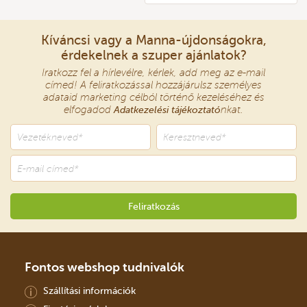
Kíváncsi vagy a Manna-újdonságokra,
érdekelnek a szuper ajánlatok?
Iratkozz fel a hírlevélre, kérlek, add meg az e-mail
címed! A feliratkozással hozzájárulsz személyes
adataid marketing célból történő kezeléséhez és
elfogadod
Adatkezelési tájékoztató
nkat.
Fontos webshop tudnivalók
Szállítási információk