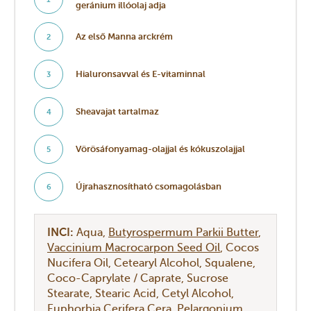
geránium illóolaj adja
Az első Manna arckrém
2
Hialuronsavval és E-vitaminnal
3
Sheavajat tartalmaz
4
Vörösáfonyamag-olajjal és kókuszolajjal
5
Újrahasznosítható csomagolásban
6
INCI:
Aqua
Butyrospermum Parkii Butter
Vaccinium Macrocarpon Seed Oil
Cocos
Nucifera Oil
Cetearyl Alcohol
Squalene
Coco-Caprylate / Caprate
Sucrose
Stearate
Stearic Acid
Cetyl Alcohol
Euphorbia Cerifera Cera
Pelargonium