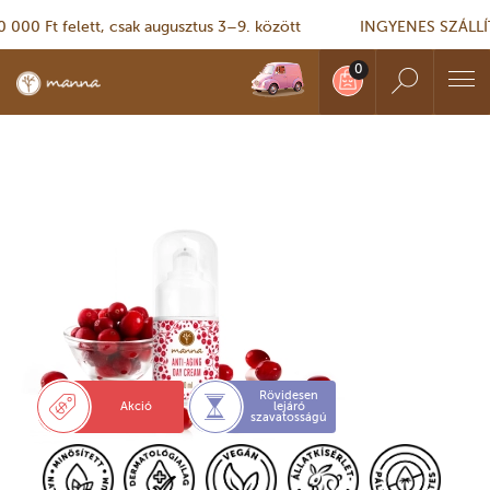
 Ft felett, csak augusztus 3–9. között
INGYENES SZÁLLÍTÁS –
Rövidesen
Akció
lejáró
szavatosságú