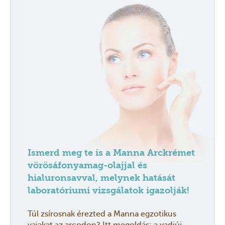
Ismerd meg te is a Manna Arckrémet
vörösáfonyamag-olajjal és
hialuronsavval, melynek hatását
laboratóriumi vizsgálatok igazolják!
Túl zsírosnak érezted a Manna egzotikus
vajakat az arcodon? Itt megoldás: a vadiúj