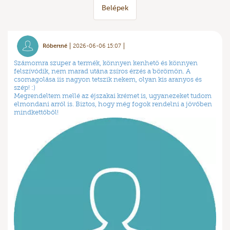
Belépek
Róbertné
2026-06-06 15:07
Számomra szuper a termék, könnyen kenhetö és könnyen
felszívódik, nem marad utána zsíros érzés a börömön. A
csomagolása iis nagyon tetszik nekem, olyan kis aranyos és
szép! :)
Megrendeltem mellé az éjszakai krémet is, ugyanezeket tudom
elmondani arról is. Biztos, hogy még fogok rendelni a jövőben
mindkettőből!