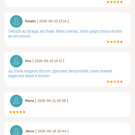
Katalin
2026-06-23 13:14
Tetszik az állaga, az illata. Nem nehéz, nem gagy zsíros érzést
az arcomon.
Kitti
2026-06-23 10:15
Az illata nagyon finom, gyorsan felszivódik, nem marad
ragacsos érzet a bőrön.
Márta
2026-06-21 09:06
János
2026-06-18 20:44