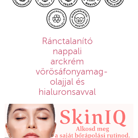
Ránctalanító
nappali
arckrém
vörösáfonyamag-
olajjal és
hialuronsavval