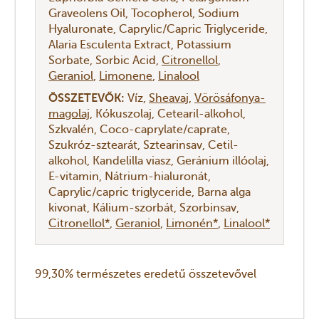
Graveolens Oil
Tocopherol
Sodium
Hyaluronate
Caprylic/Capric Triglyceride
Alaria Esculenta Extract
Potassium
Sorbate
Sorbic Acid
Citronellol
Geraniol
Limonene
Linalool
ÖSSZETEVŐK:
Víz
Sheavaj
Vörösáfonya-
magolaj
Kókuszolaj
Cetearil-alkohol
Szkvalén
Coco-caprylate/caprate
Szukróz-sztearát
Sztearinsav
Cetil-
alkohol
Kandelilla viasz
Geránium illóolaj
E-vitamin
Nátrium-hialuronát
Caprylic/capric triglyceride
Barna alga
kivonat
Kálium-szorbát
Szorbinsav
Citronellol*
Geraniol
Limonén*
Linalool*
99,30% természetes eredetű összetevővel