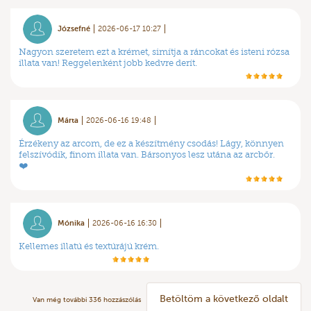
Józsefné
2026-06-17 10:27
Nagyon szeretem ezt a krémet, simítja a ráncokat és isteni rózsa
illata van! Reggelenként jobb kedvre derít.
Márta
2026-06-16 19:48
Érzékeny az arcom, de ez a készítmény csodás! Lágy, könnyen
felszívódik, finom illata van. Bársonyos lesz utána az arcbőr.
❤️
Mónika
2026-06-16 16:30
Kellemes illatú és textúrájú krém.
Betöltöm a következő oldalt
Van még további
336
hozzászólás