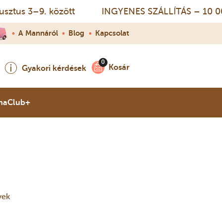
us 3–9. között
INGYENES SZÁLLÍTÁS – 10 000 Ft f
•
A Mannáról
•
Blog
•
Kapcsolat
Kosár
Gyakori kérdések
naClub+
yek