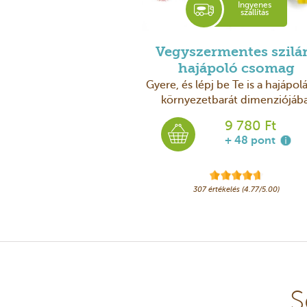
Ingyenes
szállítás
Vegyszermentes szilá
hajápoló csomag
Gyere, és lépj be Te is a hajápolá
környezetbarát dimenziójába
9 780 Ft
+ 48 pont
307 értékelés (4.77/5.00)
S