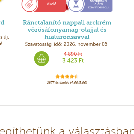
Rövidesen
Akció
lejáró
szavatosságú
rd
Ránctalanító nappali arckrém
vörösáfonyamag-olajjal és
s új,
hialuronsavval
!
Szavatossági idő: 2026. november 05.
4 890 Ft
3 423 Ft
2877 értékelés (4.60/5.00)
egíthetünk a választásba