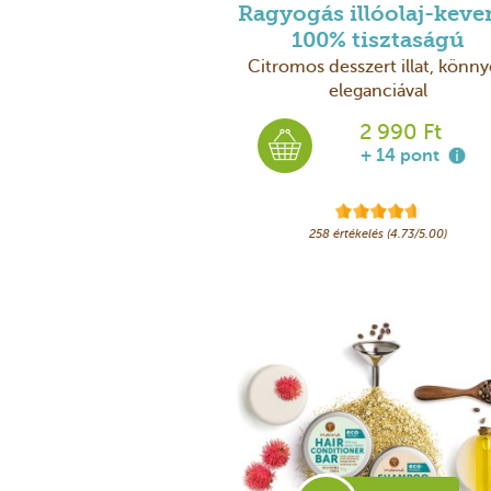
Ragyogás illóolaj-keve
100% tisztaságú
Citromos desszert illat, könn
eleganciával
2 990 Ft
+ 14 pont
258 értékelés (4.73/5.00)