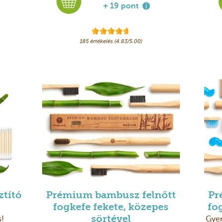
+ 19 pont
185 értékelés (4.83/5.00)
ztító
Prémium bambusz felnőtt
Pr
fogkefe fekete, közepes
fo
!
Gyen
sörtével