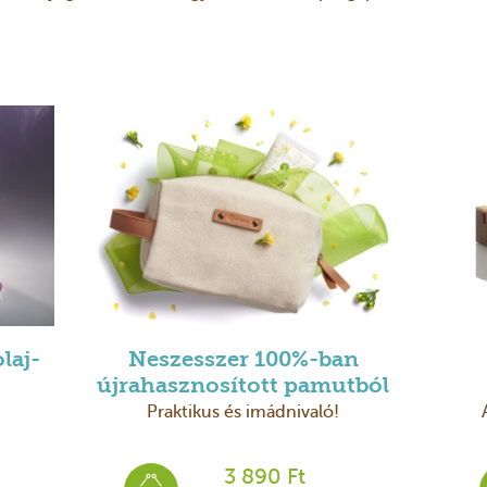
laj-
Neszesszer 100%-ban
újrahasznosított pamutból
Praktikus és imádnivaló!
3 890 Ft