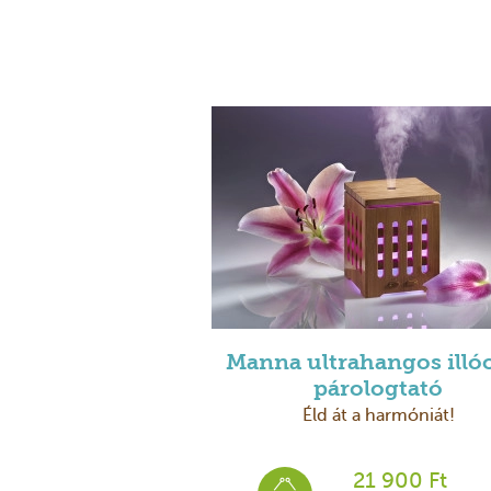
Manna ultrahangos illóo
párologtató
Éld át a harmóniát!
21 900 Ft