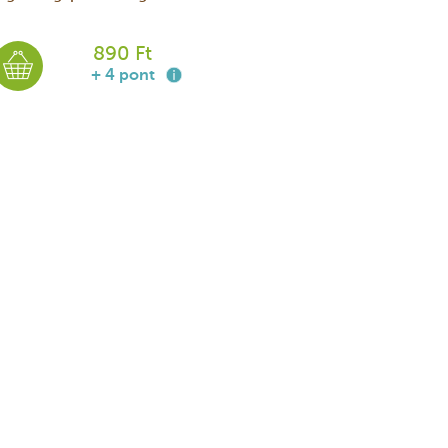
890 Ft
+ 4 pont