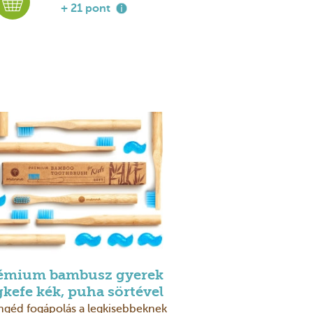
+ 21 pont
émium bambusz gyerek
gkefe kék, puha sörtével
géd fogápolás a legkisebbeknek