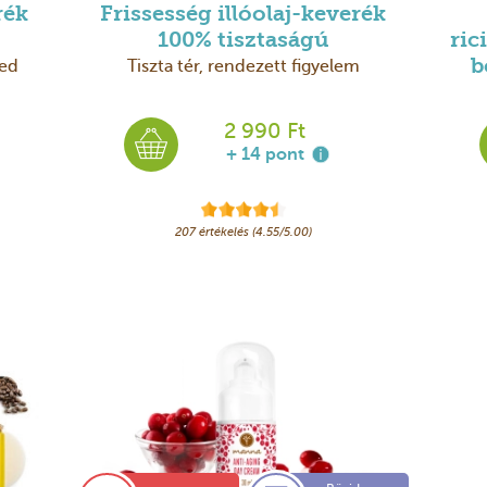
rék
Frissesség illóolaj-keverék
100% tisztaságú
ric
yed
Tiszta tér, rendezett figyelem
b
2 990 Ft
+ 14 pont
207 értékelés (4.55/5.00)