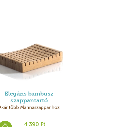
Elegáns bambusz
szappantartó
Akár több Mannaszappanhoz
4 390 Ft