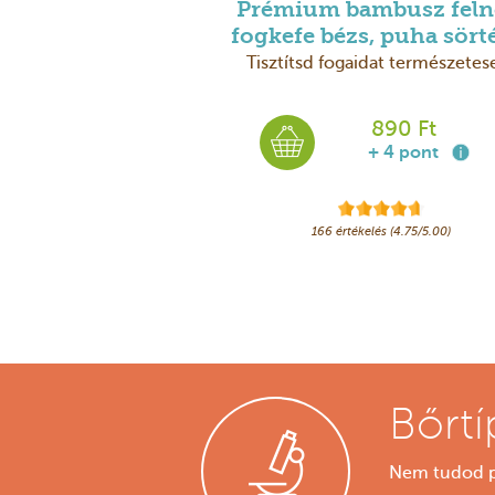
Prémium bambusz feln
fogkefe bézs, puha sört
Tisztítsd fogaidat természetes
890 Ft
+ 4 pont
166 értékelés (4.75/5.00)
Bőrtí
Nem tudod p