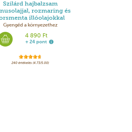
Szilárd hajbalzsam
inusolajjal, rozmaring és
orsmenta illóolajokkal
Gyengéd a környezethez
4 890 Ft
+ 24 pont
240 értékelés (4.73/5.00)