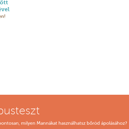
őtt
ével
en!
pusteszt
ontosan, milyen Mannákat használhatsz bőröd ápolásához?