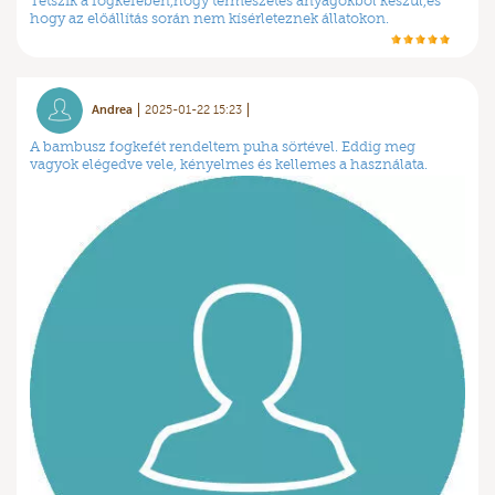
Tetszik a fogkefében,hogy természetes anyagokból készül,és
hogy az előállítás során nem kísérleteznek állatokon.
Andrea
2025-01-22 15:23
A bambusz fogkefét rendeltem puha sörtével. Eddig meg
vagyok elégedve vele, kényelmes és kellemes a használata.