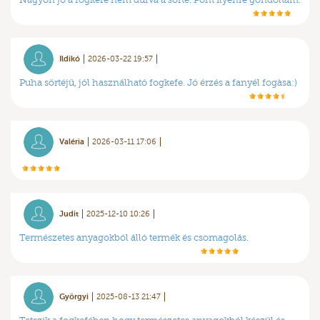
Nagyon jó a fogkefe nem durva a sörte. Pont ilyenre gondoltam.
Ildikó
2026-03-22 19:57
Puha sörtéjű, jól használható fogkefe. Jó érzés a fanyél fogàsa:)
Valéria
2026-03-11 17:06
Judit
2025-12-10 10:26
Természetes anyagokból álló termék és csomagolás.
Györgyi
2025-08-13 21:47