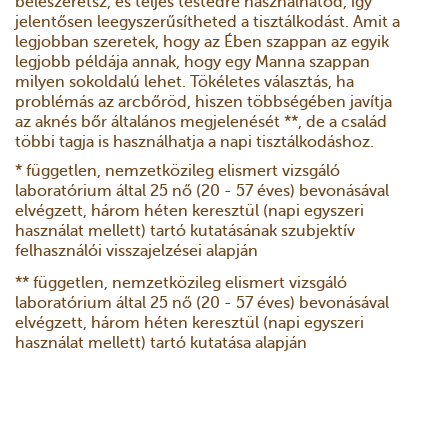
beleszeretsz, és teljes testedre használhatod, így
jelentősen leegyszerűsítheted a tisztálkodást. Amit a
legjobban szeretek, hogy az Ében szappan az egyik
legjobb példája annak, hogy egy Manna szappan
milyen sokoldalú lehet. Tökéletes választás, ha
problémás az arcbőröd, hiszen többségében javítja
az aknés bőr általános megjelenését **, de a család
többi tagja is használhatja a napi tisztálkodáshoz.
* független, nemzetközileg elismert vizsgáló
laboratórium által 25 nő (20 - 57 éves) bevonásával
elvégzett, három héten keresztül (napi egyszeri
használat mellett) tartó kutatásának szubjektív
felhasználói visszajelzései alapján
** független, nemzetközileg elismert vizsgáló
laboratórium által 25 nő (20 - 57 éves) bevonásával
elvégzett, három héten keresztül (napi egyszeri
használat mellett) tartó kutatása alapján