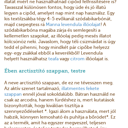
illatát miért ne használhatnád cipőid felfrissítésére is?
Tavasszal különösen fontos, hogy üde és jó illatú
legyen a cipőd, amelyet nap mint nap használsz. Egy
kis textilzsákba tégy 4-5 evőkanál szódabikarbónát,
majd csepegtess rá
Manna levendula illóolajat
! A
szódabikarbóna magába zárja és semlegesíti a
kellemetlen szagokat, az illóolaj pedig mesés illatot
kölcsönöz neki. Javaslom, hogy téli csizmáidat is úgy
tedd el pihenni, hogy mindkét pár cipőbe helyezz
egy-egy zsákkal ebből a keverékből! Levendula
helyett használhatsz
teafa
vagy
citrom
illóolajat is.
Ében arctisztító szappan, testre
A neve arctisztító szappan, de ez ne tévesszen meg.
Az aktív szenet tartalmazó,
illatmentes fekete
szappan
ennél jóval sokoldalúbb. Bátran használd ne
csak az arcodra, hanem fürdéshez is, mert kutatások
bizonyították, hogy kiválóan tisztítja a
szennyeződéseket *. Igazi álom a használata, mert jól
habzik, könnyen lemosható és puhítja a bőrödet*. Ez
az a termék, amit ha egyszer megveszel, teljesen