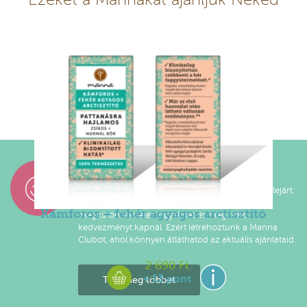
Díjazzuk a hűséged!
A százalékokban számított kedvezmények ideje lejárt,
mert szeretnénk, ha Manna Club tagként
Kámforos + fehér agyagos arctisztító
megkülönböztetett figyelmet és még több
kedvezményt kapnál. Ezért létrehoztunk a Manna
Clubot, ahol könnyen átláthatod az aktuális ajánlataid.
2 690 Ft
+ 13 pont
Tudj meg többet