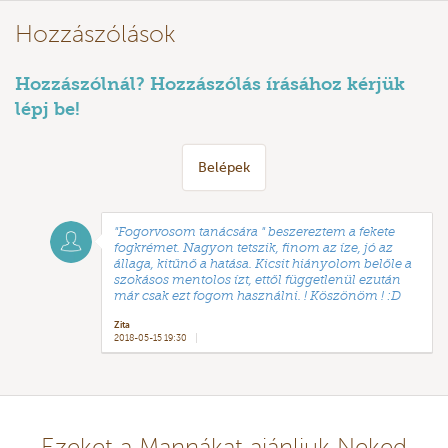
Hozzászólások
Hozzászólnál? Hozzászólás írásához kérjük
lépj be!
Belépek
"Fogorvosom tanácsára " beszereztem a fekete
fogkrémet. Nagyon tetszik, finom az íze, jó az
állaga, kitűnő a hatása. Kicsit hiányolom belőle a
szokásos mentolos ízt, ettől függetlenül ezután
már csak ezt fogom használni. ! Köszönöm ! :D
Zita
2018-05-15 19:30
Ezeket a Mannákat ajánljuk Neked