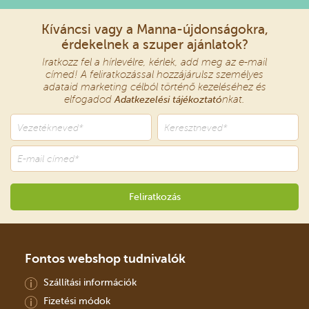
Kíváncsi vagy a Manna-újdonságokra,
érdekelnek a szuper ajánlatok?
Iratkozz fel a hírlevélre, kérlek, add meg az e-mail
címed! A feliratkozással hozzájárulsz személyes
adataid marketing célból történő kezeléséhez és
elfogadod
Adatkezelési tájékoztató
nkat.
Fontos webshop tudnivalók
Szállítási információk
Fizetési módok