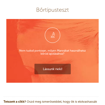
Bőrtípusteszt
Nem tudod pontosan, milyen Mannákat használhatsz
bőröd ápolásához?
Lássunk neki!
Tetszett a cikk?
Oszd meg ismerőseiddel, hogy ők is elolvashassák