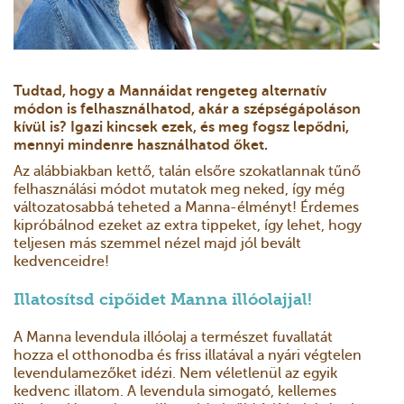
Tudtad, hogy a Mannáidat rengeteg alternatív
módon is felhasználhatod, akár a szépségápoláson
kívül is? Igazi kincsek ezek, és meg fogsz lepődni,
mennyi mindenre használhatod őket.
Az alábbiakban kettő, talán elsőre szokatlannak tűnő
felhasználási módot mutatok meg neked, így még
változatosabbá teheted a Manna-élményt! Érdemes
kipróbálnod ezeket az extra tippeket, így lehet, hogy
teljesen más szemmel nézel majd jól bevált
kedvenceidre!
Illatosítsd cipőidet Manna illóolajjal!
A Manna levendula illóolaj a természet fuvallatát
hozza el otthonodba és friss illatával a nyári végtelen
levendulamezőket idézi. Nem véletlenül az egyik
kedvenc illatom. A levendula simogató, kellemes