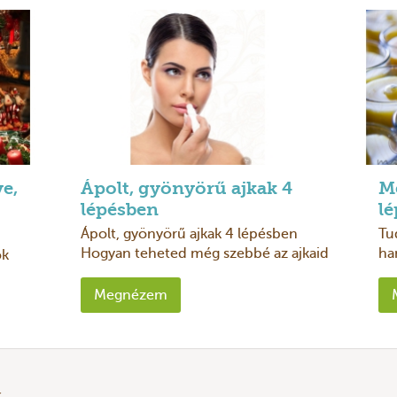
ye,
Ápolt, gyönyörű ajkak 4
M
lépésben
l
Ápolt, gyönyörű ajkak 4 lépésben
Tu
Hogyan teheted még szebbé az ajkaid
ha
ok
télen is?Sokszor elfeledkezünk róla,
kés
em a
hogy a szánkat éppen úgy ápolni kell,
ti
 a
Megnézem
mint ...
meg