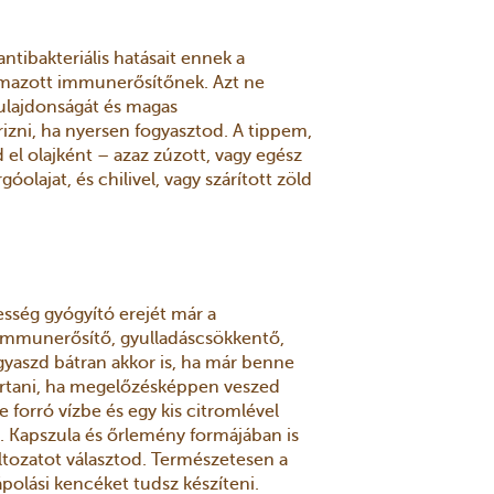
ntibakteriális hatásait ennek a
almazott immunerősítőnek. Azt ne
 tulajdonságát és magas
izni, ha nyersen fogyasztod. A tippem,
 el olajként – azaz zúzott, vagy egész
lajat, és chilivel, vagy szárított zöld
esség gyógyító erejét már a
immunerősítő, gyulladáscsökkentő,
gyaszd bátran akkor is, ha már benne
ártani, ha megelőzésképpen veszed
 forró vízbe és egy kis citromlével
m. Kapszula és őrlemény formájában is
áltozatot választod. Természetesen a
polási kencéket tudsz készíteni.