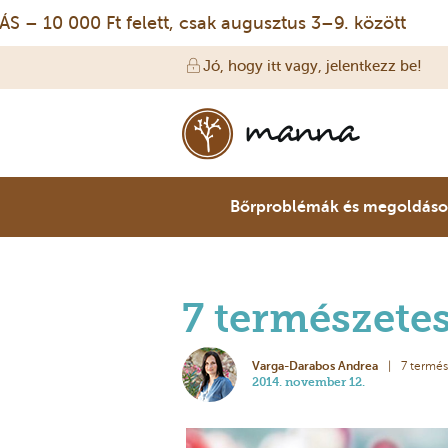
0 000 Ft felett, csak augusztus 3–9. között
IN
Jó, hogy itt vagy, jelentkezz be!
Bőrproblémák és megoldás
7 természete
Varga-Darabos Andrea
7 termé
2014. november 12.