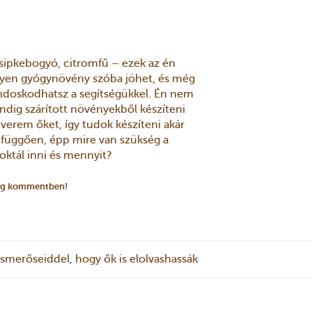
 csipkebogyó, citromfű – ezek az én
lyen gyógynövény szóba jöhet, és még
ondoskodhatsz a segítségükkel. Én nem
dig szárított növényekből készíteni
everem őket, így tudok készíteni akár
 függően, épp mire van szükség a
oktál inni és mennyit?
 meg kommentben!
smerőseiddel, hogy ők is elolvashassák