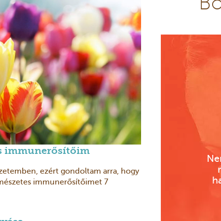
Bő
es immunerősítőim
Ne
ezetemben, ezért gondoltam arra, hogy
h
mészetes immunerősítőimet 7