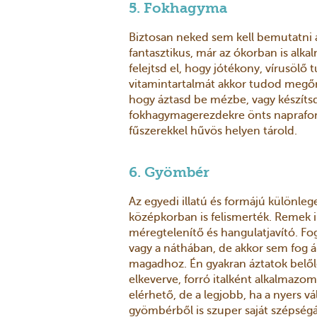
5. Fokhagyma
Biztosan neked sem kell bemutatni a
fantasztikus, már az ókorban is alk
felejtsd el, hogy jótékony, vírusölő
vitamintartalmát akkor tudod megőr
hogy áztasd be mézbe, vagy készítsd
fokhagymagerezdekre önts napraforgóo
fűszerekkel hűvös helyen tárold.
6. Gyömbér
Az egyedi illatú és formájú különleg
középkorban is felismerték. Remek 
méregtelenítő és hangulatjavító. Fo
vagy a náthában, de akkor sem fog 
magadhoz. Én gyakran áztatok belőle
elkeverve, forró italként alkalmazo
elérhető, de a legjobb, ha a nyers v
gyömbérből is szuper saját szépségá