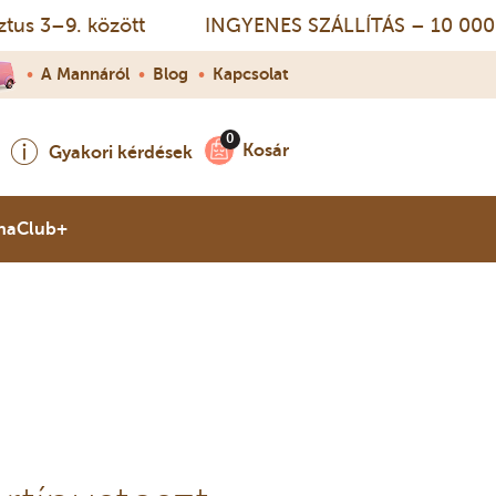
 3–9. között
INGYENES SZÁLLÍTÁS – 10 000 Ft fel
•
A Mannáról
•
Blog
•
Kapcsolat
Kosár
Gyakori kérdések
naClub+