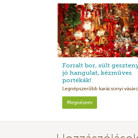
Forralt bor, sült geszten
jó hangulat, kézműves
portékák!
Legnépszerűbb karácsonyi vásár
határon innen és túlMiért szeret
karácsonyi vásárokat? Azt hiszem
Megnézem
különleges atmoszféra miatt.
Szeretem látni, ...