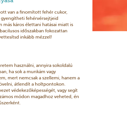
gyása
t van a finomított fehér cukor,
gyengítheti fehérvérsejtjeid
ás káros élettani hatásai miatt is
 bacilusos időszakban fokozattan
ettesítsd inkább mézzel!
retem használni, annyira sokoldalú
an, ha sok a munkám vagy
em, mert nemcsak a szellemi, hanem a
növelni, átlendít a holtpontokon.
ervezet védekezőképességét, vagy segít
n. Számos módon magadhoz veheted, én
űszerként.