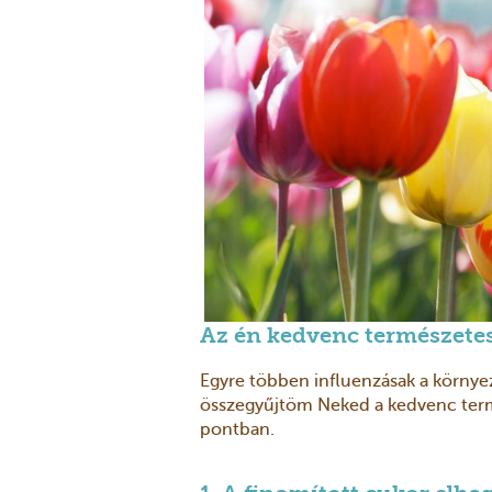
Az én kedvenc természet
Egyre többen influenzásak a körny
összegyűjtöm Neked a kedvenc ter
pontban.