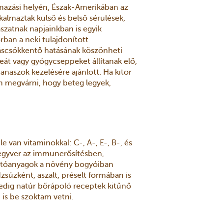
mazási helyén, Észak-Amerikában az
kalmaztak külső és belső sérülések,
ászatnak napjainkban is egyik
ban a neki tulajdonított
dáscsökkentő hatásának köszönheti
eát vagy gyógycseppeket állítanak elő,
anaszok kezelésére ajánlott. Ha kitör
m megvárni, hogy beteg legyek,
le van vitaminokkal: C-, A-, E-, B-, és
afegyver az immunerősítésben,
hatóanyagok a növény bogyóiban
dzsúzként, aszalt, préselt formában is
pedig natúr bőrápoló receptek kitűnő
 is be szoktam vetni.