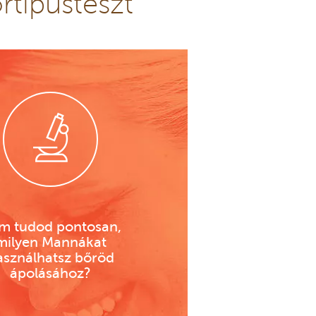
rtípusteszt
m tudod pontosan,
milyen Mannákat
asználhatsz bőröd
ápolásához?