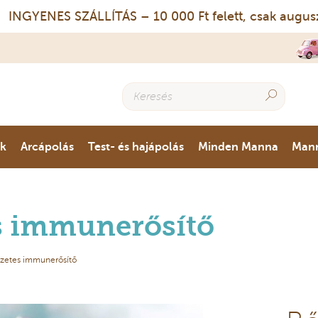
GYENES SZÁLLÍTÁS – 10 000 Ft felett, csak augusztus
ok
Arcápolás
Test- és hajápolás
Minden Manna
Man
s immunerősítő
szetes immunerősítő