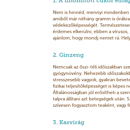
1. A finomított cukor elha
Nem is hinnéd, mennyi mindenben ot
amiből már néhány gramm is órákra 
védekezőképességét. Természetesen m
érdemes elkerülni, ebben a vírusos,
ajánlom, hogy mondj nemet rá. Hely
2. Ginzeng
Nemcsak az őszi-téli időszakban sze
gyógynövény. Nehezebb időszakokb
stresszesebb vagyok, gyakran bevet
fizikai teljesítőképességet is képes 
Általánosságban jól erősítheti a sz
talpra állítani azt betegségek utá
szívesen fogyasztom teaként, vagy f
3. Kasvirág