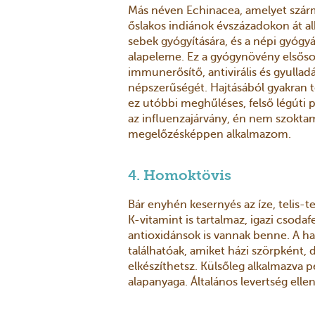
Más néven Echinacea, amelyet szár
őslakos indiánok évszázadokon át al
sebek gyógyítására, és a népi gyógy
alapeleme. Ez a gyógynövény elsősor
immunerősítő, antivirális és gyulla
népszerűségét. Hajtásából gyakran t
ez utóbbi meghűléses, felső légúti p
az influenzajárvány, én nem szokta
megelőzésképpen alkalmazom.
4. Homoktövis
Bár enyhén kesernyés az íze, telis-te
K-vitamint is tartalmaz, igazi csod
antioxidánsok is vannak benne. A 
találhatóak, amiket házi szörpként, 
elkészíthetsz. Külsőleg alkalmazva 
alapanyaga. Általános levertség ellen