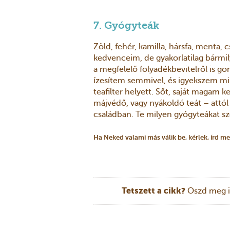
7. Gyógyteák
Zöld, fehér, kamilla, hársfa, menta,
kedvenceim, de gyakorlatilag bármi
a megfelelő folyadékbevitelről is g
ízesítem semmivel, és igyekszem min
teafilter helyett. Sőt, saját magam k
májvédő, vagy nyákoldó teát – attól
családban. Te milyen gyógyteákat sz
Ha Neked valami más válik be, kérlek, írd
Tetszett a cikk?
Oszd meg i