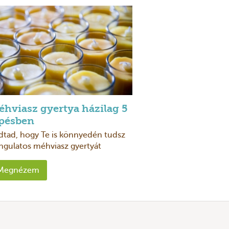
éhviasz gyertya házilag 5
épésben
dtad, hogy Te is könnyedén tudsz
ngulatos méhviasz gyertyát
zíteni, ráadásul olyat, ami segít
sztábbá tenni a szoba levegőjét?A
Megnézem
hitt, bar ...