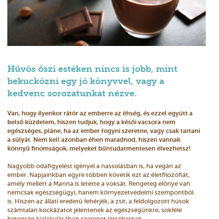
Hűvös őszi estéken nincs is jobb, mint
bekuckózni egy jó könyvvel, vagy a
kedvenc sorozatunkat nézve.
Van, hogy ilyenkor rátör az emberre az éhség, és ezzel együtt a
belső küzdelem, hiszen tudjuk, hogy a késői vacsora nem
egészséges, pláne, ha az ember fogyni szeretne, vagy csak tartani
a súlyát. Nem kell azonban éhen maradnod, hiszen vannak
könnyű finomságok, melyeket bűntudatmentesen élvezhetsz!
Nagyobb odafigyelést igényel a nassolásban is, ha vegán az
ember. Napjainkban egyre többen követik ezt az életfilozófiát,
amely mellett a Manna is letette a voksát. Rengeteg előnye van
nemcsak egészségügyi, hanem környezetvédelmi szempontból
is. Hiszen az állati eredetű fehérjék, a zsír, a feldolgozott húsok
számtalan kockázatot jelentenek az egészségünkre, sokféle
betegség kialakulásában szerepet játszhatnak.