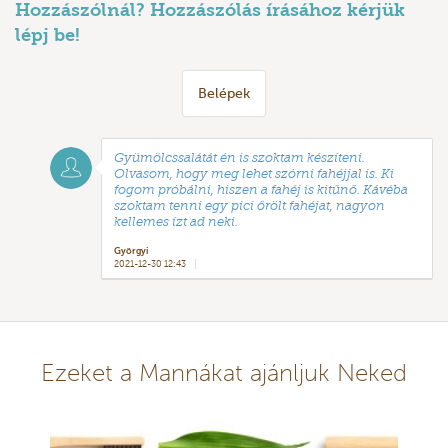
Hozzászólnál? Hozzászólás írásához kérjük
lépj be!
Belépek
Gyümölcssalátát én is szoktam készíteni.
Olvasom, hogy meg lehet szórni fahéjjal is. Ki
fogom próbálni, hiszen a fahéj is kitűnő. Kávéba
szoktam tenni egy pici őrölt fahéjat, nagyon
kellemes ízt ad neki.
Györgyi
2021-12-30 12:43
Ezeket a Mannákat ajánljuk Neked