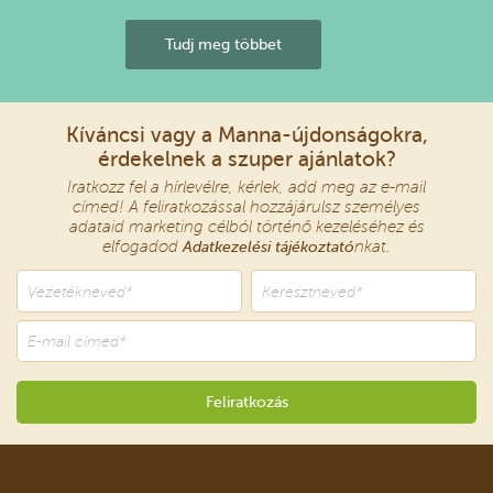
Tudj meg többet
Kíváncsi vagy a Manna-újdonságokra,
érdekelnek a szuper ajánlatok?
Iratkozz fel a hírlevélre, kérlek, add meg az e-mail
címed! A feliratkozással hozzájárulsz személyes
adataid marketing célból történő kezeléséhez és
elfogadod
Adatkezelési tájékoztató
nkat.