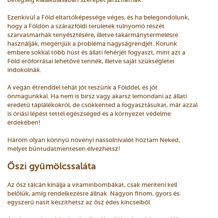
Ezenkívül a Föld eltartóképessége véges, és ha belegondolunk,
hogy a Földön a szárazföldi területek túlnyomó részét
szarvasmarhák tenyésztésére, illetve takarmánytermelésre
használják, megértjük a probléma nagyságrendjét. Korunk
embere sokkal több húst és állati fehérjét fogyaszt, mint azt a
Föld erőforrásai lehetővé tennék, illetve saját szükségletei
indokolnák.
A vegán étrenddel tehát jót teszünk a Földdel, és jót
önmagunkkal. Ha nem is bírsz vagy akarsz lemondani az állati
eredetű táplálékokról, de csökkented a fogyasztásukat, már azzal
is óriási lépést tettél egészséged és a környezet védelme
érdekében!
Három olyan könnyű növényi nassolnivalót hoztam Neked,
melyet bűntudatmentesen élvezhetsz!
Őszi gyümölcssaláta
Az ősz tálcán kínálja a vitaminbombákat, csak meríteni kell
belőlük, amíg rendelkezésre állnak. Nagyon finom, gyors és
egyszerű nasit készíthetsz az ősz édes kincseiből.