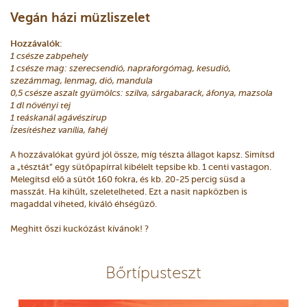
Vegán házi müzliszelet
Hozzávalók
:
1 csésze zabpehely
1 csésze mag: szerecsendió, napraforgómag, kesudió,
szezámmag, lenmag, dió, mandula
0,5 csésze aszalt gyümölcs: szilva, sárgabarack, áfonya, mazsola
1 dl növényi tej
1 teáskanál agávészirup
Ízesítéshez vanília, fahéj
A hozzávalókat gyúrd jól össze, míg tészta állagot kapsz. Simítsd
a „tésztát” egy sütőpapírral kibélelt tepsibe kb. 1 centi vastagon.
Melegítsd elő a sütőt 160 fokra, és kb. 20-25 percig süsd a
masszát. Ha kihűlt, szeletelheted. Ezt a nasit napközben is
magaddal viheted, kiváló éhségűző.
Meghitt őszi kuckózást kívánok! ?
Bőrtípusteszt