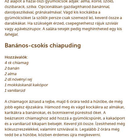
Az alapot a hazai őszi gyümölcsök adják:
alma, körte, szőlő,
őszibarack, szilva
. Opcionálisan gazdagíthatod
banánnal,
datolyaszilvával, gránátalmával
. Vágd kis kockákba a
gyümölcsöket (a szőlőt persze csak szemezd le), keverd össze a
darabkákat. Ha szükségét érzed, csepegtethetsz rájuk
sztíviát
vagy
agávészirupot
. A saláta tetejét pedig meghintheted egy kis
fahéjjal
.
Banános-csokis chiapuding
Hozzávalók
:
4 tk chiamag
2 banán
2 alma
2 dl növényi tej
1 mokkáskanál kakópor
1 vaníliarúd
A chiamagot áztasd a tejbe, majd 6 órára tedd a hűtőbe, de még
jobb egész éjszakára. Hámozd meg és vágd kockákra az almákat,
karikákra a banánokat, és botmixerrel pürésítsd őket. A
beáztatott chiamaghoz add hozzá a gyümölcspürét, a kakaóport
és a vaníliarúd kikapart belsejét. Keverd jól össze. Ízesítheted még
kókuszreszelékkel, valamint sztíviával is. Legalább 2 órára még
tedd be a hűtőbe, közben érdemes újra megkeverni.