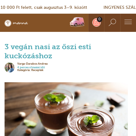
00 Ft felett, csak augusztus 3–9. között
INGYENES SZÁLLÍTÁ
3 vegán nasi az őszi esti
kuckózáshoz
Varga-Darabos Andrea
4 perces olvasási idő
Kategória: Receptek