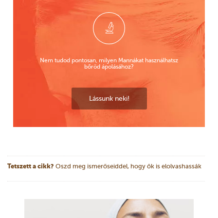
Nem tudod pontosan, milyen Mannákat használhatsz
bőröd ápolásához?
Lássunk neki!
Tetszett a cikk?
Oszd meg ismerőseiddel, hogy ők is elolvashassák