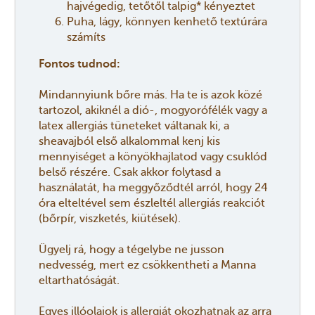
hajvégedig, tetőtől talpig* kényeztet
Puha, lágy, könnyen kenhető textúrára
számíts
Fontos tudnod:
Mindannyiunk bőre más. Ha te is azok közé
tartozol, akiknél a dió-, mogyorófélék vagy a
latex allergiás tüneteket váltanak ki, a
sheavajból első alkalommal kenj kis
mennyiséget a könyökhajlatod vagy csuklód
belső részére. Csak akkor folytasd a
használatát, ha meggyőződtél arról, hogy 24
óra elteltével sem észleltél allergiás reakciót
(bőrpír, viszketés, kiütések).
Ügyelj rá, hogy a tégelybe ne jusson
nedvesség, mert ez csökkentheti a Manna
eltarthatóságát.
Egyes illóolajok is allergiát okozhatnak az arra