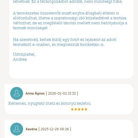
lehetnek. Ez a feldolgozásból adódik, nem minőségi hiba.
A természetes összetevők miatt enyhe állagbeli eltérés is
előfordulhat, illetve a szavatossági idő közeledtével a textúra
változhat, de ez megfelelő tárolás mellett nem befolyásolja a
termék minőségét.
Ha szeretnéd, kérlek küldj egy fotót és lejáratot az adott
termékről e-mailen, és megnézzük konkrétan is.
Üdvözlettel,
Andrea
Anita Ágnes
2026-01-02 15:32
Kellemes, nyugtató illatú és könnyű kezelni.
Xavéria
2025-12-29 08:26