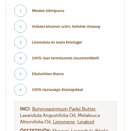
Minden bõrtípusra
1
Vulkáni kőzeten szűrt, hófehér sheavaj
2
Levendula és teafa illóolajjal
3
100%-ban természetes összetevőkből
4
Elbűvölően illatos
5
100% tisztaságú illóolajokkal
6
INCI:
Butyrospermum Parkii Butter
Lavandula Angustifolia Oil
Melaleuca
Alternifolia Oil
Limonene
Linalool
ÖSSZETEVŐK:
Sheavaj
Levendula illóolaj