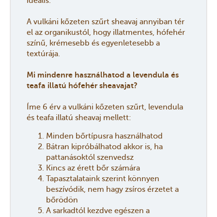
ideális.
A vulkáni kőzeten szűrt sheavaj annyiban tér
el az organikustól, hogy illatmentes, hófehér
színű, krémesebb és egyenletesebb a
textúrája.
Mi mindenre használhatod a levendula és
teafa illatú hófehér sheavajat?
Íme 6 érv a vulkáni kőzeten szűrt, levendula
és teafa illatú sheavaj mellett:
Minden bőrtípusra használhatod
Bátran kipróbálhatod akkor is, ha
pattanásoktól szenvedsz
Kincs az érett bőr számára
Tapasztalataink szerint könnyen
beszívódik, nem hagy zsíros érzetet a
bőrödön
A sarkadtól kezdve egészen a