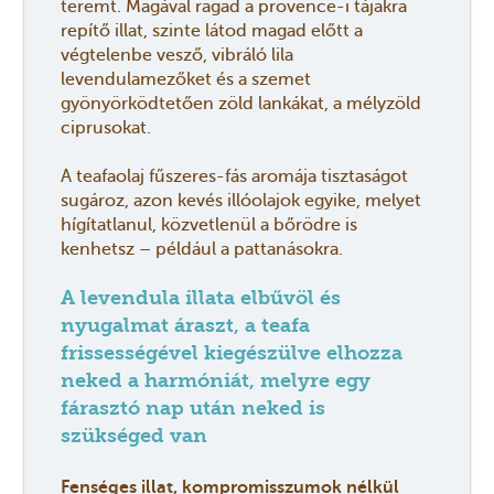
teremt. Magával ragad a provence-i tájakra
repítő illat, szinte látod magad előtt a
végtelenbe vesző, vibráló lila
levendulamezőket és a szemet
gyönyörködtetően zöld lankákat, a mélyzöld
ciprusokat.
A teafaolaj fűszeres-fás aromája tisztaságot
sugároz, azon kevés illóolajok egyike, melyet
hígítatlanul, közvetlenül a bőrödre is
kenhetsz – például a pattanásokra.
A levendula illata elbűvöl és
nyugalmat áraszt, a teafa
frissességével kiegészülve elhozza
neked a harmóniát, melyre egy
fárasztó nap után neked is
szükséged van
Fenséges illat, kompromisszumok nélkül