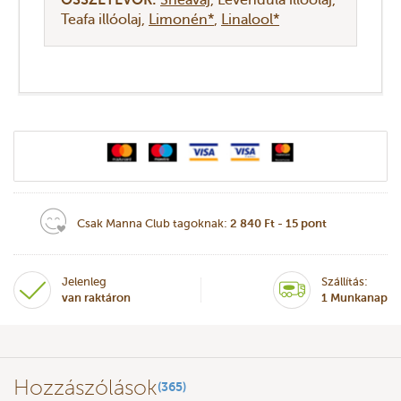
Teafa illóolaj
Limonén*
Linalool*
Csak Manna Club tagoknak:
2 840 Ft - 15 pont
Jelenleg
Szállítás:
van raktáron
1 Munkanap
Hozzászólások
(365)