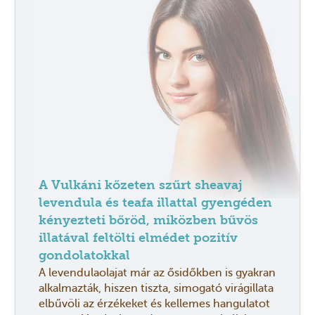
A Vulkáni kőzeten szűrt sheavaj
levendula és teafa illattal gyengéden
kényezteti bőröd, miközben bűvös
illatával feltölti elmédet pozitív
gondolatokkal
A levendulaolajat már az ősidőkben is gyakran
alkalmazták, hiszen tiszta, simogató virágillata
elbűvöli az érzékeket és kellemes hangulatot