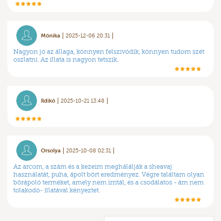
Mónika
2025-12-06 20:31
Nagyon jó az állaga, könnyen felszívódik, könnyen tudom szét
oszlatni. Az illata is nagyon tetszik.
Ildikó
2025-10-21 13:48
Orsolya
2025-10-08 02:31
Az arcom, a szám és a kezeim meghálálják a sheavaj
használatát, puha, ápolt bőrt eredményez. Végre találtam olyan
bőrápoló terméket, amely nem irritál, és a csodálatos - ám nem
tolakodó- illatával kényeztet.