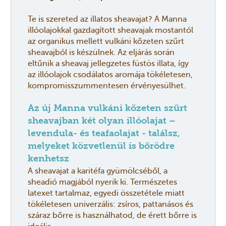
Te is szereted az illatos sheavajat? A Manna
illóolajokkal gazdagított sheavajak mostantól
az organikus mellett vulkáni kőzeten szűrt
sheavajból is készülnek. Az eljárás során
eltűnik a sheavaj jellegzetes füstös illata, így
az illóolajok csodálatos aromája tökéletesen,
kompromisszummentesen érvényesülhet.
Az új Manna vulkáni kőzeten szűrt
sheavajban két olyan illóolajat –
levendula- és teafaolajat - találsz,
melyeket közvetlenül is bőrödre
kenhetsz
A sheavajat a karitéfa gyümölcséből, a
sheadió magjából nyerik ki. Természetes
latexet tartalmaz, egyedi összetétele miatt
tökéletesen univerzális: zsíros, pattanásos és
száraz bőrre is használhatod, de érett bőrre is