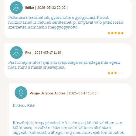
Ildikó
2026-03-22 20:02
Pattanàsra hasznàltuk, gyorsította a gyógyulást. Kisebb
horzsolàsnàl is, felületi sérülésnél, pl kutyàval való jàték soràn
szerzettet, hamarabb meggyógyította.
Rita
2026-03-17 11:19
Pár hónap múlva lejár a szavatossága és az állaga már egész
más, mint a másik sheavajnak.
Varga-Darabos Andrea
2026-03-17 13:03
Kedves Rita!
Köszönjük, hogy jelezted. A két sheavaj között valóban van
különbség: a vulkáni kőzeten szűrt változat általában
lágyabb, krémesebb állagú, míg más sheavajak tömörebbek