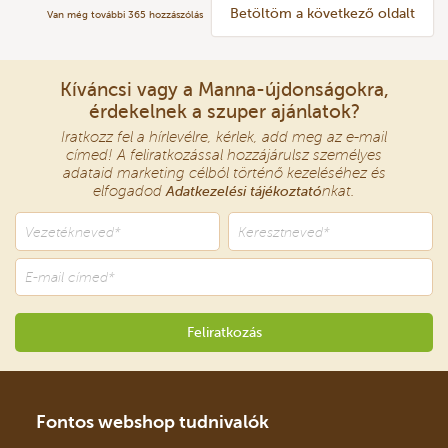
Betöltöm a következő oldalt
Van még további
365
hozzászólás
Kíváncsi vagy a Manna-újdonságokra,
érdekelnek a szuper ajánlatok?
Iratkozz fel a hírlevélre, kérlek, add meg az e-mail
címed! A feliratkozással hozzájárulsz személyes
adataid marketing célból történő kezeléséhez és
elfogadod
Adatkezelési tájékoztató
nkat.
Fontos webshop tudnivalók