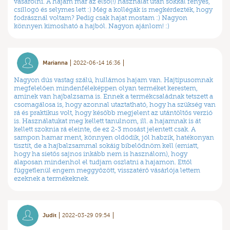
vásárolni. A hajam már az első(!) használat után sokkal fényes,
csillogó és selymes lett :) Még a kollégák is megkérdezték, hogy
fodrásznál voltam? Pedig csak hajat mostam :) Nagyon
könnyen kimosható a hajból. Nagyon ajánlom! :)
Marianna
2022-06-14 16:36
Nagyon dús vastag szálú, hullámos hajam van. Hajtípusomnak
megfelelően mindenféleképpen olyan terméket kerestem,
aminek van hajbalzsama is. Ennek a termékcsaládnak tetszett a
csomagálosa is, hogy azonnal utaztatható, hogy ha szükség van
rá és praktikus volt, hogy később megjelent az utántöltős verzió
is. Használatukat meg kellett tanulnom, ill. a hajamnak is át
kellett szoknia rá eleinte, de ez 2-3 mosást jelentett csak. A
sampon hamar ment, könnyen oldódik, jól habzik, hatékonyan
tisztít, de a hajbalzsammal sokáig bibelődnöm kell (emiatt,
hogy ha sietős sajnos inkább nem is használom), hogy
alaposan mindenhol el tudjam oszlatni a hajamon. Ettől
függetlenül engem meggyőzött, visszatérő vásárlója lettem
ezeknek a termékeknek.
Judit
2022-03-29 09:54