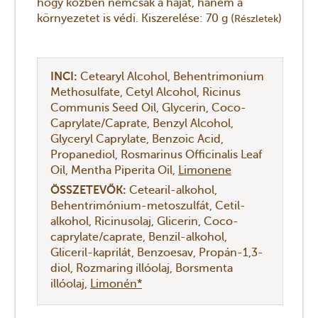
hogy közben nemcsak a hajat, hanem a
környezetet is védi. Kiszerelése: 70 g (
)
Részletek
INCI:
Cetearyl Alcohol
Behentrimonium
Methosulfate
Cetyl Alcohol
Ricinus
Communis Seed Oil
Glycerin
Coco-
Caprylate/Caprate
Benzyl Alcohol
Glyceryl Caprylate
Benzoic Acid
Propanediol
Rosmarinus Officinalis Leaf
Oil
Mentha Piperita Oil
Limonene
ÖSSZETEVŐK:
Cetearil-alkohol
Behentrimónium-metoszulfát
Cetil-
alkohol
Ricinusolaj
Glicerin
Coco-
caprylate/caprate
Benzil-alkohol
Gliceril-kaprilát
Benzoesav
Propán-1,3-
diol
Rozmaring illóolaj
Borsmenta
illóolaj
Limonén*