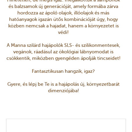
és balzsamok új generációját, amely formába zárva
hordozza az ápoló olajok, illóolajok és más
hatóanyagok igazán ütős kombinációját úgy, hogy
közben nemcsak a hajadat, hanem a környezetet is
védi!
A Manna szilárd hajápolók SLS- és szilikonmentesek,
vegánok, ráadásul az ökológiai lábnyomodat is
csökkentik, miközben gyengéden ápolják tincseidet!
Fantasztikusan hangzik, igaz?
Gyere, és lépj be Te is a hajápolás új, környezetbarát
dimenziójába!