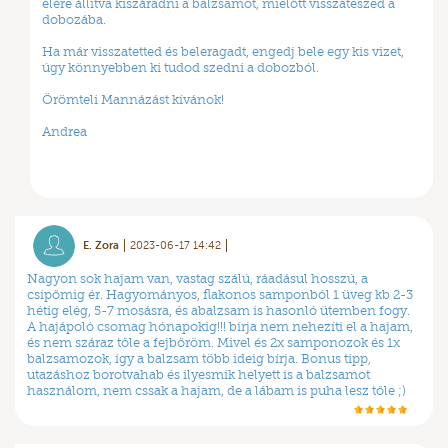
élére állítva kiszáradni a balzsamot, mielőtt visszateszed a
dobozába.
Ha már visszatetted és beleragadt, engedj bele egy kis vizet,
úgy könnyebben ki tudod szedni a dobozból.
Örömteli Mannázást kívánok!
Andrea
E. Zora
2023-06-17 14:42
Nagyon sok hajam van, vastag szálú, ráadásul hosszú, a
csípőmig ér. Hagyományos, flakonos samponból 1 üveg kb 2-3
hétig elég, 5-7 mosásra, és abalzsam is hasonló ütemben fogy.
A hajápoló csomag hónapokig!!! bírja nem nehezíti el a hajam,
és nem száraz tőle a fejbőröm. Mivel és 2x samponozok és 1x
balzsamozok, így a balzsam több ideig bírja. Bonus tipp,
utazáshoz borotvahab és ilyesmik helyett is a balzsamot
használom, nem cssak a hajam, de a lábam is puha lesz tőle ;)