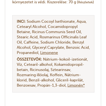
környezetet is védi. Kiszerelése: 70 g (
)
Részletek
INCI:
Sodium Cocoyl Isethionate
Aqua
Cetearyl Alcohol
Cocamidopropyl
Betaine
Ricinus Communis Seed Oil
Stearic Acid
Rosmarinus Officinalis Leaf
Oil
Caffeine
Sodium Chloride
Benzyl
Alcohol
Glyceryl Caprylate
Benzoic Acid
Propanediol
Limonene
ÖSSZETEVŐK:
Nátrium-kokoil-izetionát
Víz
Cetearil-alkohol
Kokamidopropil-
betain
Ricinusolaj
Sztearinsav
Rozmaring illóolaj
Koffein
Nátrium-
klorid
Benzil-alkohol
Gliceril-kaprilát
Benzoesav
Propán-1,3-diol
Limonén*