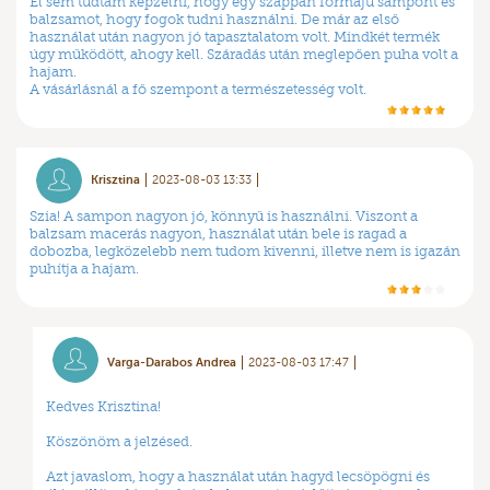
El sem tudtam képzelni, hogy egy szappan formájú sampont és
balzsamot, hogy fogok tudni használni. De már az első
használat után nagyon jó tapasztalatom volt. Mindkét termék
úgy működött, ahogy kell. Száradás után meglepően puha volt a
hajam.
A vásárlásnál a fő szempont a természetesség volt.
Krisztina
2023-08-03 13:33
Szia! A sampon nagyon jó, könnyű is használni. Viszont a
balzsam macerás nagyon, használat után bele is ragad a
dobozba, legközelebb nem tudom kivenni, illetve nem is igazán
puhítja a hajam.
Varga-Darabos Andrea
2023-08-03 17:47
Kedves Krisztina!
Köszönöm a jelzésed.
Azt javaslom, hogy a használat után hagyd lecsöpögni és