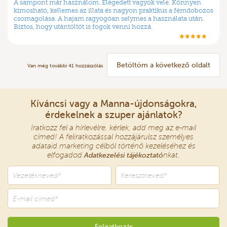
A sampont már használom. Elégedett vagyok vele. Könnyen
kimosható, kellemes az illata és nagyon praktikus a fémdobozos
csomagolása. A hajam ragyogóan selymes a használata után.
Biztos, hogy utántöltőt is fogok venni hozzá.
Betöltöm a következő oldalt
Van még további
41
hozzászólás
Kíváncsi vagy a Manna-újdonságokra,
érdekelnek a szuper ajánlatok?
Iratkozz fel a hírlevélre, kérlek, add meg az e-mail
címed! A feliratkozással hozzájárulsz személyes
adataid marketing célból történő kezeléséhez és
elfogadod
Adatkezelési tájékoztató
nkat.