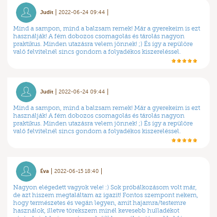
Judit
2022-06-24 09:44
Mind a sampon, mind a balzsam remek! Már a gyerekeim is ezt
használják! A fém dobozos csomagolás és tárolás nagyon
praktikus. Minden utazásra velem jönnek! ;) És így a repülöre
valő felvitelnél sincs gondom a folyadékos kiszereléssel.
Judit
2022-06-24 09:44
Mind a sampon, mind a balzsam remek! Már a gyerekeim is ezt
használják! A fém dobozos csomagolás és tárolás nagyon
praktikus. Minden utazásra velem jönnek! ;) És így a repülöre
valő felvitelnél sincs gondom a folyadékos kiszereléssel.
Éva
2022-06-15 18:40
Nagyon elégedett vagyok vele! :) Sok próbálkozásom volt már,
de azt hiszem megtaláltam az igazit! Fontos szempont nekem,
hogy természetes és vegán legyen, amit hajamra/testemre
használok, illetve törekszem minél kevesebb hulladékot