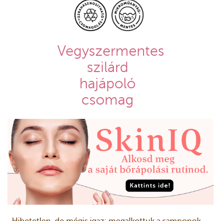
Vegyszermentes
szilárd
hajápoló
csomag
Hihetetlen, de mégis igaz: megalkottuk a samponok