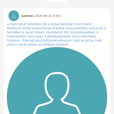
Gabriella
2026-06-18 15:46
A Mannánál fedeztem fel a római kamillát, mint illatot.
Bevallom előtte a kamilla tea illatával azonosítottam volna ezt a
terméket is, de ez valami csodálatos! Pici kiszerelésekben is
megveszem, ha a nagy, a gazdaságosabb nincs készleten.
Imádom. Este egy picit felviszek kezemre, vagy az arcra, csak
mert jó érzés ebben az illatban pihenni.