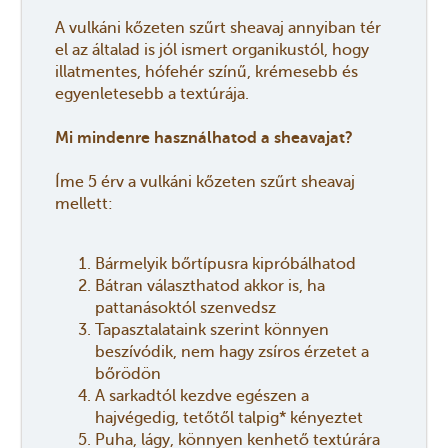
A vulkáni kőzeten szűrt sheavaj annyiban tér
el az általad is jól ismert organikustól, hogy
illatmentes, hófehér színű, krémesebb és
egyenletesebb a textúrája.
Mi mindenre használhatod a sheavajat?
Íme 5 érv a vulkáni kőzeten szűrt sheavaj
mellett:
Bármelyik bőrtípusra kipróbálhatod
Bátran választhatod akkor is, ha
pattanásoktól szenvedsz
Tapasztalataink szerint könnyen
beszívódik, nem hagy zsíros érzetet a
bőrödön
A sarkadtól kezdve egészen a
hajvégedig, tetőtől talpig* kényeztet
Puha, lágy, könnyen kenhető textúrára