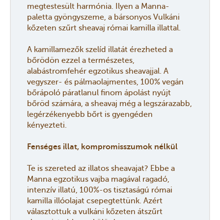
megtestesült harmónia. Ilyen a Manna-
paletta gyöngyszeme, a bársonyos Vulkáni
kőzeten szűrt sheavaj római kamilla illattal.
A kamillamezők szelíd illatát érezheted a
bőrödön ezzel a természetes,
alabástromfehér egzotikus sheavajjal. A
vegyszer- és pálmaolajmentes, 100% vegán
bőrápoló páratlanul finom ápolást nyújt
bőröd számára, a sheavaj még a legszárazabb,
legérzékenyebb bőrt is gyengéden
kényezteti.
Fenséges illat, kompromisszumok nélkül
Te is szereted az illatos sheavajat? Ebbe a
Manna egzotikus vajba magával ragadó,
intenzív illatú, 100%-os tisztaságú római
kamilla illóolajat csepegtettünk. Azért
választottuk a vulkáni kőzeten átszűrt