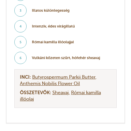
Illatos különlegesség
3
Intenzív, édes virágillatú
4
Római kamilla illóolajjal
5
Vulkáni kőzeten szűrt, hófehér sheavaj
6
INCI:
Butyrospermum Parkii Butter
Anthemis Nobilis Flower Oil
ÖSSZETEVŐK:
Sheavaj
Római kamilla
illóolaj