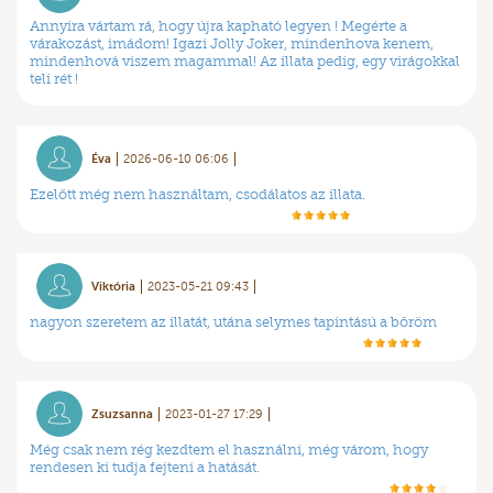
Annyira vártam rá, hogy újra kapható legyen ! Megérte a
várakozást, imádom! Igazi Jolly Joker, mindenhova kenem,
mindenhová viszem magammal! Az illata pedig, egy virágokkal
teli rét !
Éva
2026-06-10 06:06
Ezelőtt még nem használtam, csodálatos az illata.
Viktória
2023-05-21 09:43
nagyon szeretem az illatát, utána selymes tapintású a bőröm
Zsuzsanna
2023-01-27 17:29
Még csak nem rég kezdtem el használni, még várom, hogy
rendesen ki tudja fejteni a hatását.