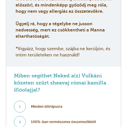
először), és mindenképp győződj meg róla,
hogy nem vagy allergiás az összetevőkre.
Ügyelj rá, hogy a tégelybe ne jusson
nedvesség, mert ez csökkentheti a Manna
eltarthatóságát.
*Vigyázz, hogy szembe, szájba ne kerüljön, és
intim területeken ne használd!
Miben segíthet Neked a(z) Vulkáni
kőzeten szűrt sheavaj római kamilla
illóolajjal?
Minden bõrtípusra
1
100%-ban természetes összetevőkből
2