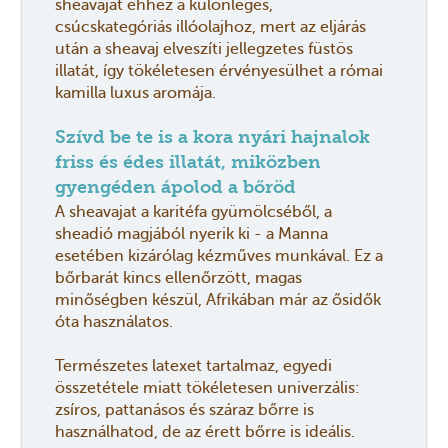
sheavajat ehhez a különleges,
csúcskategóriás illóolajhoz, mert az eljárás
után a sheavaj elveszíti jellegzetes füstös
illatát, így tökéletesen érvényesülhet a római
kamilla luxus aromája.
Szívd be te is a kora nyári hajnalok
friss és édes illatát, miközben
gyengéden ápolod a bőröd
A sheavajat a karitéfa gyümölcséből, a
sheadió magjából nyerik ki - a Manna
esetében kizárólag kézműves munkával. Ez a
bőrbarát kincs ellenőrzött, magas
minőségben készül, Afrikában már az ősidők
óta használatos.
Természetes latexet tartalmaz, egyedi
összetétele miatt tökéletesen univerzális:
zsíros, pattanásos és száraz bőrre is
használhatod, de az érett bőrre is ideális.