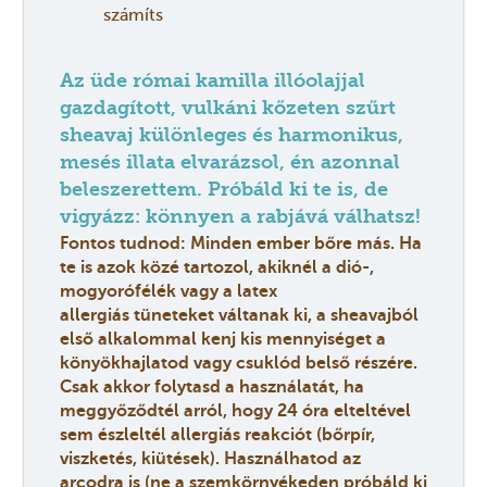
számíts
Az üde római kamilla illóolajjal
gazdagított, vulkáni kőzeten szűrt
sheavaj különleges és harmonikus,
mesés illata elvarázsol, én azonnal
beleszerettem. Próbáld ki te is, de
vigyázz: könnyen a rabjává válhatsz!
Fontos tudnod: Minden ember bőre más. Ha
te is azok közé tartozol, akiknél a dió-,
mogyorófélék vagy a latex
allergiás tüneteket váltanak ki, a sheavajból
első alkalommal kenj kis mennyiséget a
könyökhajlatod vagy csuklód belső részére.
Csak akkor folytasd a használatát, ha
meggyőződtél arról, hogy 24 óra elteltével
sem észleltél allergiás reakciót (bőrpír,
viszketés, kiütések). Használhatod az
arcodra is (ne a szemkörnyékeden próbáld ki