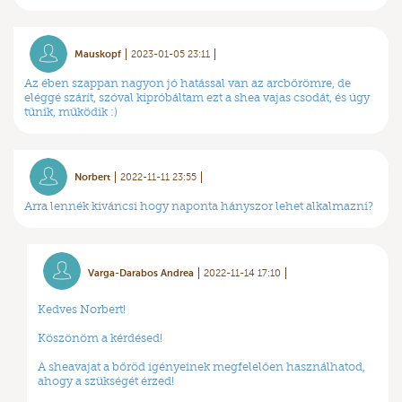
Mauskopf
2023-01-05 23:11
Az ében szappan nagyon jó hatással van az arcbőrömre, de
eléggé szárít, szóval kipróbáltam ezt a shea vajas csodát, és úgy
tűnik, működik :)
Norbert
2022-11-11 23:55
Arra lennék kiváncsi hogy naponta hányszor lehet alkalmazni?
Varga-Darabos Andrea
2022-11-14 17:10
Kedves Norbert!
Köszönöm a kérdésed!
A sheavajat a bőröd igényeinek megfelelően használhatod,
ahogy a szükségét érzed!