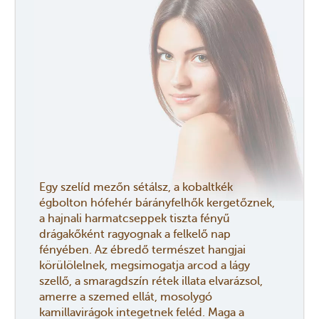
Egy szelíd mezőn sétálsz, a kobaltkék
égbolton hófehér bárányfelhők kergetőznek,
a hajnali harmatcseppek tiszta fényű
drágakőként ragyognak a felkelő nap
fényében. Az ébredő természet hangjai
körülölelnek, megsimogatja arcod a lágy
szellő, a smaragdszín rétek illata elvarázsol,
amerre a szemed ellát, mosolygó
kamillavirágok integetnek feléd. Maga a