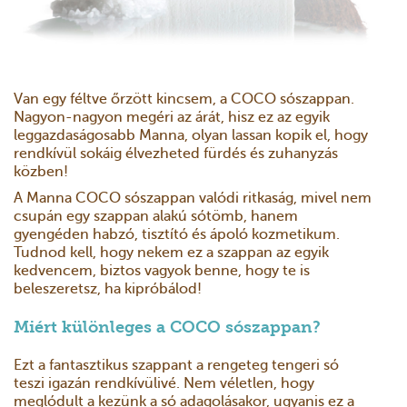
Van egy féltve őrzött kincsem, a COCO sószappan.
Nagyon-nagyon megéri az árát, hisz ez az egyik
leggazdaságosabb Manna, olyan lassan kopik el, hogy
rendkívül sokáig élvezheted fürdés és zuhanyzás
közben!
A Manna COCO sószappan valódi ritkaság, mivel nem
csupán egy szappan alakú sótömb, hanem
gyengéden habzó, tisztító és ápoló kozmetikum.
Tudnod kell, hogy nekem ez a szappan az egyik
kedvencem, biztos vagyok benne, hogy te is
beleszeretsz, ha kipróbálod!
Miért különleges a COCO sószappan?
Ezt a fantasztikus szappant a rengeteg tengeri só
teszi igazán rendkívülivé. Nem véletlen, hogy
meglódult a kezünk a só adagolásakor, ugyanis ez a