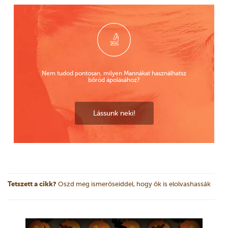
Nem tudod pontosan, milyen Mannákat használhatsz
bőröd ápolásához?
Lássunk neki!
Tetszett a cikk?
Oszd meg ismerőseiddel, hogy ők is elolvashassák