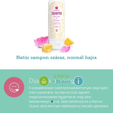
Natúr sampon száraz, normál hajra
3 970 Ft
Díjazzuk a hűséged!
+ 19 pont
A százalékokban számított kedvezmények ideje lejárt,
mert szeretnénk, ha Manna Club tagként
megkülönböztetett figyelmet és még több
kedvezményt kapnál. Ezért létrehoztunk a Manna
Clubot, ahol könnyen átláthatod az aktuális ajánlataid.