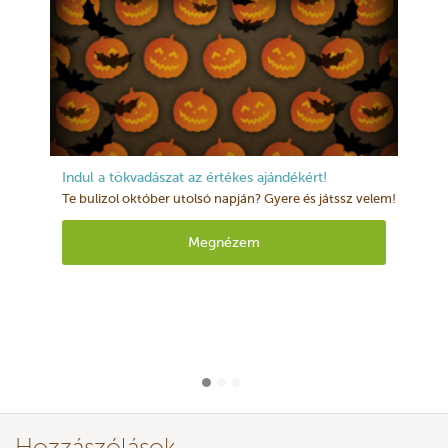
Indul a tökvadászat az értékes ajándékért!
Te bulizol október utolsó napján? Gyere és játssz velem!
Megnézem
Hozzászólások