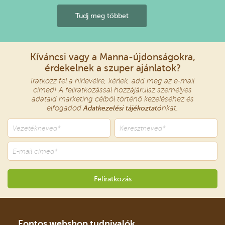
Tudj meg többet
Kíváncsi vagy a Manna-újdonságokra,
érdekelnek a szuper ajánlatok?
Iratkozz fel a hírlevélre, kérlek, add meg az e-mail
címed! A feliratkozással hozzájárulsz személyes
adataid marketing célból történő kezeléséhez és
elfogadod
Adatkezelési tájékoztató
nkat.
Fontos webshop tudnivalók