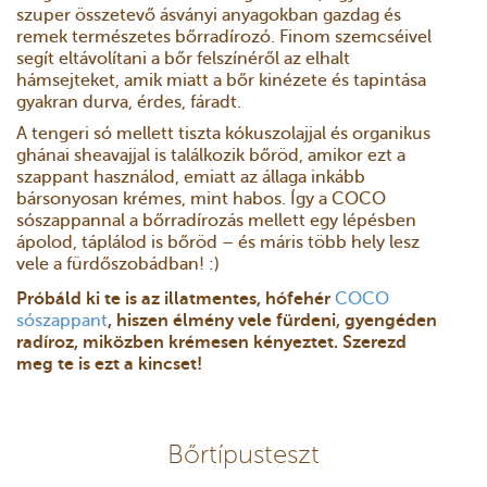
szuper összetevő ásványi anyagokban gazdag és
remek természetes bőrradírozó. Finom szemcséivel
segít eltávolítani a bőr felszínéről az elhalt
hámsejteket, amik miatt a bőr kinézete és tapintása
gyakran durva, érdes, fáradt.
A tengeri só mellett tiszta kókuszolajjal és organikus
ghánai sheavajjal is találkozik bőröd, amikor ezt a
szappant használod, emiatt az állaga inkább
bársonyosan krémes, mint habos. Így a COCO
sószappannal a bőrradírozás mellett egy lépésben
ápolod, táplálod is bőröd – és máris több hely lesz
vele a fürdőszobádban! :)
Próbáld ki te is az illatmentes, hófehér
COCO
sószappant
, hiszen élmény vele fürdeni, gyengéden
radíroz, miközben krémesen kényeztet. Szerezd
meg te is ezt a kincset!
Bőrtípusteszt