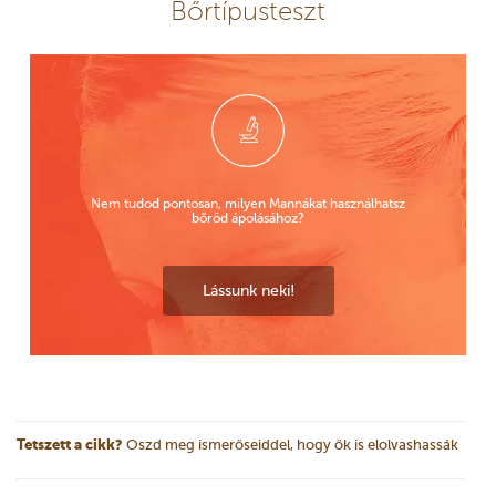
Bőrtípusteszt
Nem tudod pontosan, milyen Mannákat használhatsz
bőröd ápolásához?
Lássunk neki!
Tetszett a cikk?
Oszd meg ismerőseiddel, hogy ők is elolvashassák