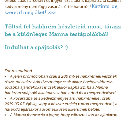
értékű Luxus arcelixírt és ingyen szállítást is kaphatsz (a szállítási
Kattints ide,
kedvezmény nem függ vásárlási értékhatártól)!
szerezd meg őket! >>>
Töltsd fel habkrém készleteid most, tárazz
be a különleges Manna testápolókból!
Indulhat a spájzolás? :)
Fontos tudnod:
A jelen promócióban csak a 200 ml-es habkrémek vesznek
részt, melyekre árkedvezményt csak akkor érvényesíthetsz,
továbbá ajándékokat is csak akkor kaphatsz, ha a Manna
habkrém spájzoló alkalmazásában adod fel a megrendelésed.
A kosaradba tett kedvezményes árú habkrémeket csak
2019.03.07. éjfélig, vagy a készlet erejéig tudod megrendelni, a
határidő lejártakor automatikusan kikerülnek belőle.
A Manna fenntartja a jogot, hogy változtasson az ajánlaton.