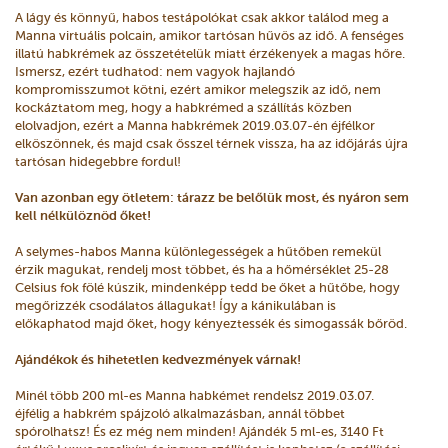
A lágy és könnyű, habos testápolókat csak akkor találod meg a
Manna virtuális polcain, amikor tartósan hűvös az idő. A fenséges
illatú habkrémek az összetételük miatt érzékenyek a magas hőre.
Ismersz, ezért tudhatod: nem vagyok hajlandó
kompromisszumot kötni, ezért amikor melegszik az idő, nem
kockáztatom meg, hogy a habkrémed a szállítás közben
elolvadjon, ezért a Manna habkrémek 2019.03.07-én éjfélkor
elköszönnek, és majd csak ősszel térnek vissza, ha az időjárás újra
tartósan hidegebbre fordul!
Van azonban egy ötletem: tárazz be belőlük most, és nyáron sem
kell nélkülöznöd őket!
A selymes-habos Manna különlegességek a hűtőben remekül
érzik magukat, rendelj most többet, és ha a hőmérséklet 25-28
Celsius fok fölé kúszik, mindenképp tedd be őket a hűtőbe, hogy
megőrizzék csodálatos állagukat! Így a kánikulában is
előkaphatod majd őket, hogy kényeztessék és simogassák bőröd.
Ajándékok és hihetetlen kedvezmények várnak!
Minél több 200 ml-es Manna habkémet rendelsz 2019.03.07.
éjfélig a habkrém spájzoló alkalmazásban, annál többet
spórolhatsz! És ez még nem minden! Ajándék 5 ml-es, 3140 Ft