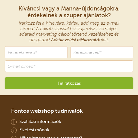
Kíváncsi vagy a Manna-újdonságokra,
érdekelnek a szuper ajánlatok?
Iratkozz fel a hírlevélre, kérlek, add meg az e-mail
címed! A feliratkozással hozzájárulsz személyes
adataid marketing célból történő kezeléséhez és
elfogadod
Adatkezelési tájékoztató
nkat.
Fontos webshop tudnivalók
Szállítási információk
Fizetési módok
Mikor kapom meg a csomagot?