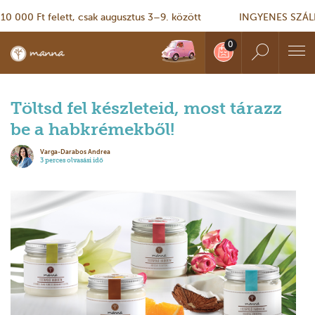
00 Ft felett, csak augusztus 3–9. között
INGYENES SZÁLLÍTÁ
Töltsd fel készleteid, most tárazz
be a habkrémekből!
Varga-Darabos Andrea
3 perces olvasási idő