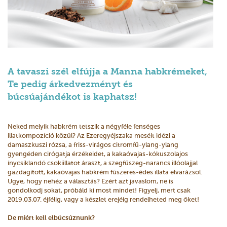
A tavaszi szél elfújja a Manna habkrémeket,
Te pedig árkedvezményt és
búcsúajándékot is kaphatsz!
Neked melyik habkrém tetszik a négyféle fenséges
illatkompozíció közül? Az Ezeregyéjszaka meséit idézi a
damaszkuszi rózsa, a friss-virágos citromfű-ylang-ylang
gyengéden cirógatja érzékeidet, a kakaóvajas-kókuszolajos
ínycsiklandó csokiillatot áraszt, a szegfűszeg-narancs illóolajjal
gazdagított, kakaóvajas habkrém fűszeres-édes illata elvarázsol.
Ugye, hogy nehéz a választás? Ezért azt javaslom, ne is
gondolkodj sokat, próbáld ki most mindet! Figyelj, mert csak
2019.03.07. éjfélig, vagy a készlet erejéig rendelheted meg őket!
De miért kell elbúcsúznunk?