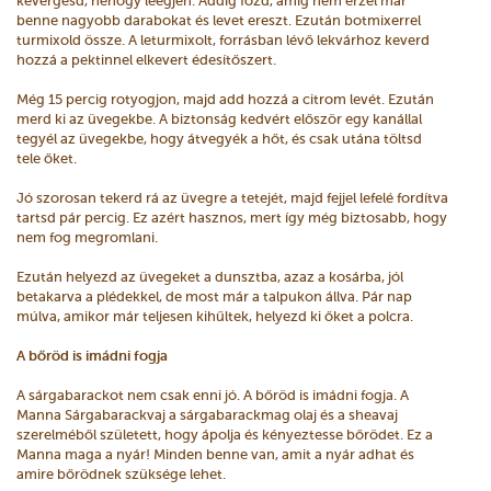
kevergesd, nehogy leégjen. Addig főzd, amíg nem érzel már
benne nagyobb darabokat és levet ereszt. Ezután botmixerrel
turmixold össze. A leturmixolt, forrásban lévő lekvárhoz keverd
hozzá a pektinnel elkevert édesítőszert.
Még 15 percig rotyogjon, majd add hozzá a citrom levét. Ezután
merd ki az üvegekbe. A biztonság kedvért először egy kanállal
tegyél az üvegekbe, hogy átvegyék a hőt, és csak utána töltsd
tele őket.
Jó szorosan tekerd rá az üvegre a tetejét, majd fejjel lefelé fordítva
tartsd pár percig. Ez azért hasznos, mert így még biztosabb, hogy
nem fog megromlani.
Ezután helyezd az üvegeket a dunsztba, azaz a kosárba, jól
betakarva a plédekkel, de most már a talpukon állva. Pár nap
múlva, amikor már teljesen kihűltek, helyezd ki őket a polcra.
A bőröd is imádni fogja
A sárgabarackot nem csak enni jó. A bőröd is imádni fogja. A
Manna Sárgabarackvaj a sárgabarackmag olaj és a sheavaj
szerelméből született, hogy ápolja és kényeztesse bőrödet. Ez a
Manna maga a nyár! Minden benne van, amit a nyár adhat és
amire bőrödnek szüksége lehet.