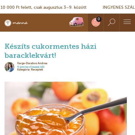
00 Ft felett, csak augusztus 3–9. között
INGYENES SZÁLLÍTÁS
Készíts cukormentes házi
baracklekvárt!
Varga-Darabos Andrea
4 perces olvasási idő
Kategória: Receptek