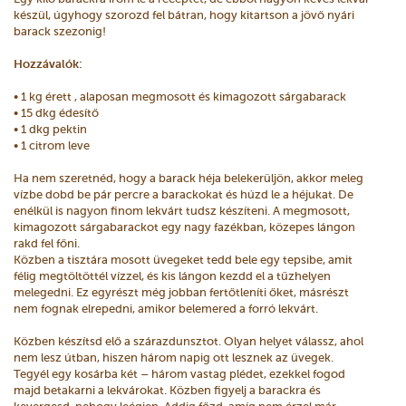
készül, úgyhogy szorozd fel bátran, hogy kitartson a jövő nyári
barack szezonig!
Hozzávalók:
• 1 kg érett , alaposan megmosott és kimagozott sárgabarack
• 15 dkg édesítő
• 1 dkg pektin
• 1 citrom leve
Ha nem szeretnéd, hogy a barack héja belekerüljön, akkor meleg
vízbe dobd be pár percre a barackokat és húzd le a héjukat. De
enélkül is nagyon finom lekvárt tudsz készíteni. A megmosott,
kimagozott sárgabarackot egy nagy fazékban, közepes lángon
rakd fel főni.
Közben a tisztára mosott üvegeket tedd bele egy tepsibe, amit
félig megtöltöttél vízzel, és kis lángon kezdd el a tűzhelyen
melegedni. Ez egyrészt még jobban fertőtleníti őket, másrészt
nem fognak elrepedni, amikor belemered a forró lekvárt.
Közben készítsd elő a szárazdunsztot. Olyan helyet válassz, ahol
nem lesz útban, hiszen három napig ott lesznek az üvegek.
Tegyél egy kosárba két – három vastag plédet, ezekkel fogod
majd betakarni a lekvárokat. Közben figyelj a barackra és