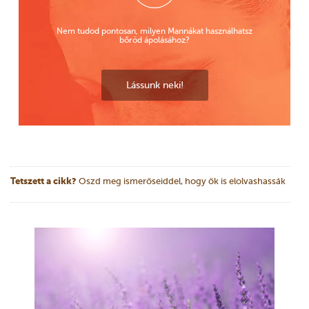
Nem tudod pontosan, milyen Mannákat használhatsz
bőröd ápolásához?
Lássunk neki!
Tetszett a cikk?
Oszd meg ismerőseiddel, hogy ők is elolvashassák