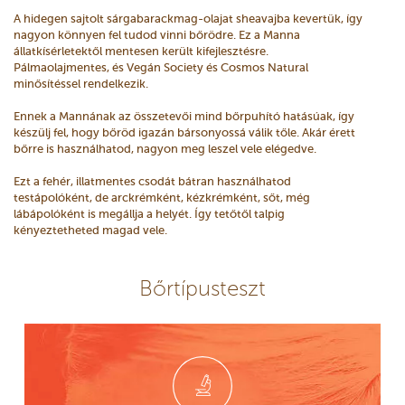
A hidegen sajtolt sárgabarackmag-olajat sheavajba kevertük, így
nagyon könnyen fel tudod vinni bőrödre. Ez a Manna
állatkísérletektől mentesen került kifejlesztésre.
Pálmaolajmentes, és Vegán Society és Cosmos Natural
minősítéssel rendelkezik.
Ennek a Mannának az összetevői mind bőrpuhító hatásúak, így
készülj fel, hogy bőröd igazán bársonyossá válik tőle. Akár érett
bőrre is használhatod, nagyon meg leszel vele elégedve.
Ezt a fehér, illatmentes csodát bátran használhatod
testápolóként, de arckrémként, kézkrémként, sőt, még
lábápolóként is megállja a helyét. Így tetőtől talpig
kényeztetheted magad vele.
Bőrtípusteszt