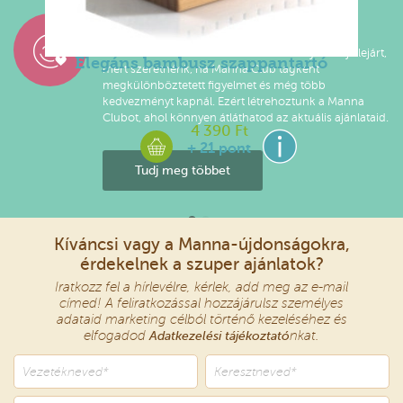
Díjazzuk a hűséged!
A százalékokban számított kedvezmények ideje lejárt,
Elegáns bambusz szappantartó
mert szeretnénk, ha Manna Club tagként
megkülönböztetett figyelmet és még több
kedvezményt kapnál. Ezért létrehoztunk a Manna
Clubot, ahol könnyen átláthatod az aktuális ajánlataid.
4 390 Ft
+ 21 pont
Tudj meg többet
Kíváncsi vagy a Manna-újdonságokra,
érdekelnek a szuper ajánlatok?
Iratkozz fel a hírlevélre, kérlek, add meg az e-mail
címed! A feliratkozással hozzájárulsz személyes
adataid marketing célból történő kezeléséhez és
elfogadod
Adatkezelési tájékoztató
nkat.