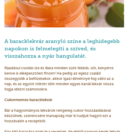
A baracklekvár aranyló színe a leghidegebb
napokon is felmelegíti a szíved, és
visszahozza a nyár hangulatát.
Ráadásul csodás íze és illata minden sütit feldob, sőt, kenyérre
kenve is elképesztően finom! Ha pedig az egész család
összegyűlik a befőzésekor, akkor igazi élménnyé fog válni az a
nap, és az együtt töltött időt minden egyes kanál lekvár vissza
fogja idézni számotokra.
Cukormentes baracklekvár
Bár a hagyományos lekvárok rengeteg cukor hozzáadásával
készülnek, szerencsére manapság már ki tudjuk hagyni ezt a
hozzávalót a receptből.
Egy kiló barackra írom le a receptet, de ebből nagyon kevés lekvár