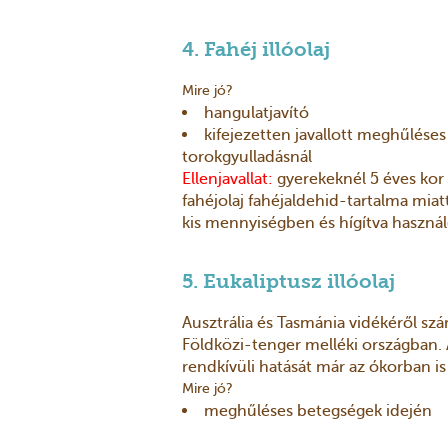
4. Fahéj illóolaj
Mire jó?
hangulatjavító
kifejezetten javallott meghűlés
torokgyulladásnál
Ellenjavallat:
gyerekeknél 5 éves kor 
fahéjolaj fahéjaldehid-tartalma miatt
kis mennyiségben és hígítva használ
5. Eukaliptusz illóolaj
Ausztrália és Tasmánia vidékéről sz
Földközi-tenger melléki országban. 
rendkívüli hatását már az ókorban is
Mire jó?
meghűléses betegségek idején