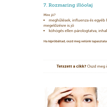
7. Rozmaring illóolaj
Mire jó?
meghűlések, influenza és egyéb
megelőzésre is jó
köhögés ellen párologtatva, inhal
Ha kipróbáltad, oszd meg velünk tapasztalat
Tetszett a cikk?
Oszd meg i