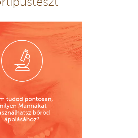
rtípusteszt
m tudod pontosan,
milyen Mannákat
asználhatsz bőröd
ápolásához?