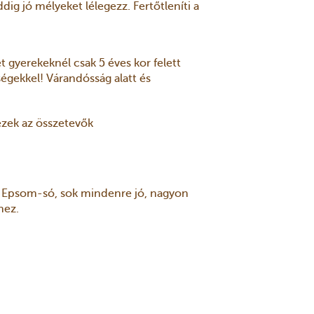
dig jó mélyeket lélegezz. Fertőtleníti a
 gyerekeknél csak 5 éves kor felett
ségekkel! Várandósság alatt és
ezek az összetevők
 Epsom-só, sok mindenre jó, nagyon
hez.