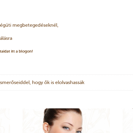
 légúti megbetegedéseknél,
álásra
aidat itt a blogon!
smerőseiddel, hogy ők is elolvashassák