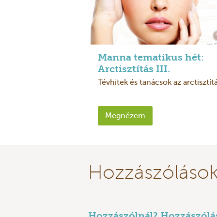
Manna tematikus hét:
Arctisztítás III.
Tévhitek és tanácsok az arctisztítá
Megnézem
Hozzászóláso
Hozzászólnál? Hozzászólás 