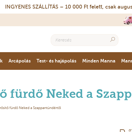
NGYENES SZÁLLÍTÁS – 10 000 Ft felett, csak augusztus
ok
Arcápolás
Test- és hajápolás
Minden Manna
Man
 fürdő Neked a Szapp
ősítő fürdő Neked a Szappantündértől