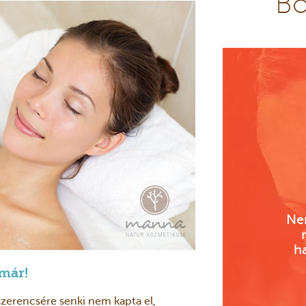
Bő
Ne
h
már!
szerencsére senki nem kapta el,