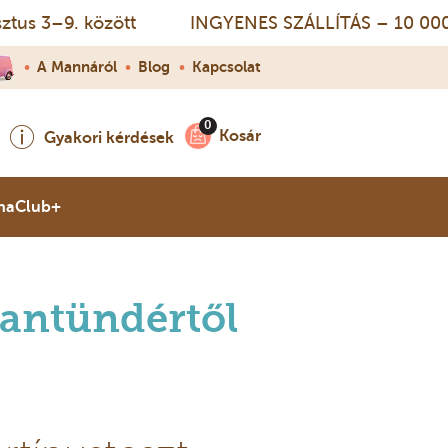
 3–9. között
INGYENES SZÁLLÍTÁS – 10 000 Ft fe
•
A Mannáról
•
Blog
•
Kapcsolat
Kosár
Gyakori kérdések
naClub+
antündértől