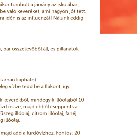
ikor tombolt a járvány az iskolában,
be való keveréket, ami nagyon jót tett.
lni idén is az influenzát! Nálunk eddig
 pár összetevőből áll, és pillanatok
rtárban kapható)
leg vízbe tedd be a flakont, így
k keverékből, mindegyik illóolajból 10-
rázd össze, majd ebből cseppents a
zeg illóolaj, citrom illóolaj, fahéj
g illóolaj.
 majd add a fürdővízhez. Fontos: 20