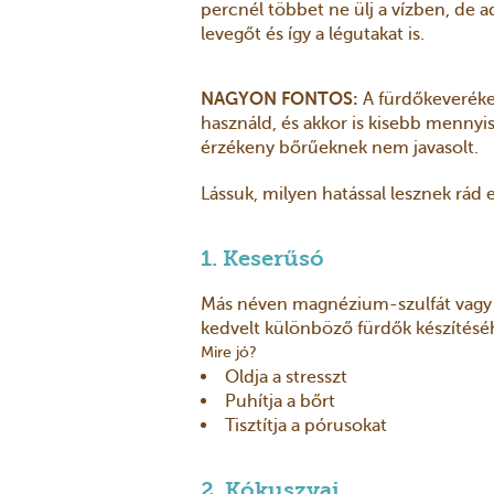
percnél többet ne ülj a vízben, de ad
levegőt és így a légutakat is.
NAGYON FONTOS:
A fürdőkeveréket
használd, és akkor is kisebb mennyi
érzékeny bőrűeknek nem javasolt.
Lássuk, milyen hatással lesznek rád 
1. Keserűsó
Más néven magnézium-szulfát vagy
kedvelt különböző fürdők készítésé
Mire jó?
Oldja a stresszt
Puhítja a bőrt
Tisztítja a pórusokat
2. Kókuszvaj