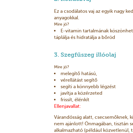
Ez a csodálatos vaj az egyik nagy ke
anyagokkal.
Mire jó?
E-vitamin tartalmának köszönhet
táplálja és hidratálja a bőröd
3. Szegfűszeg illóolaj
Mire jó?
melegítő hatású,
vérellátást segítő
segíti a könnyebb légzést
javítja a közérzeted
frissít, élénkít
Ellenjavallat:
Várandósság alatt, csecsemőknek, k
nem ajánlott! Önmagában, tisztán 
alkalmazható (például közvetlenül,