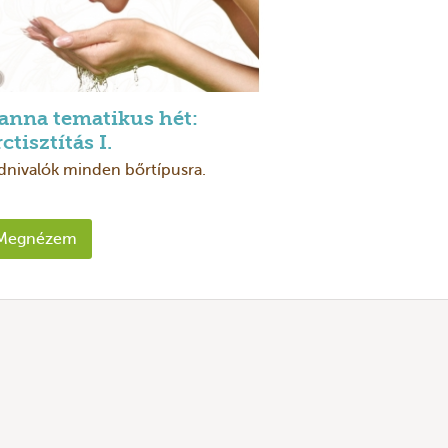
anna tematikus hét:
ctisztítás I.
dnivalók minden bőrtípusra.
Megnézem