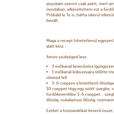
anyukám szerint csak azért, mert am
óvodában, elkészítettem ezt a fürdő
Próbáld ki Te is, hátha sikerül elkerü
bevált.
Maga a recept hihetetlenül egyszerű,
alatt kész::
Amire szükséged lesz:
3 evőkanál keserűsóra (gyógysze
1 evőkanál kókuszvajra (előtte me
olvaszd fel)
5-6 cseppre a következő illóolaja
10 cseppet tégy egy sötét üvegbe, 
fürdőkeverékbe 5-6 cseppet. : szegfűs
illóolaj, eukaliptusz illóolaj, rozmarin
Ezeket a hozzávalókat keverd össze,