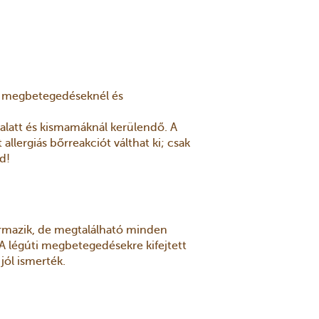
es megbetegedéseknél és
alatt és kismamáknál kerülendő. A
 allergiás bőrreakciót válthat ki; csak
d!
ármazik, de megtalálható minden
A légúti megbetegedésekre kifejtett
 jól ismerték.