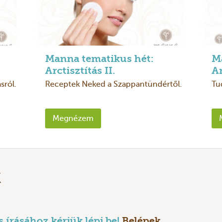
Manna tematikus hét:
M
Arctisztítás II.
Ar
sról.
Receptek Neked a Szappantündértől.
Tu
Megnézem
k
írásához kérjük lépj be!
Belépek