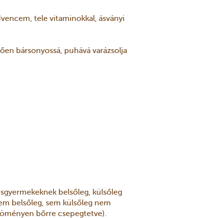
dvencem, tele vitaminokkal, ásványi
ően bársonyossá, puhává varázsolja
isgyermekeknek belsőleg, külsőleg
sem belsőleg, sem külsőleg nem
 töményen bőrre csepegtetve).