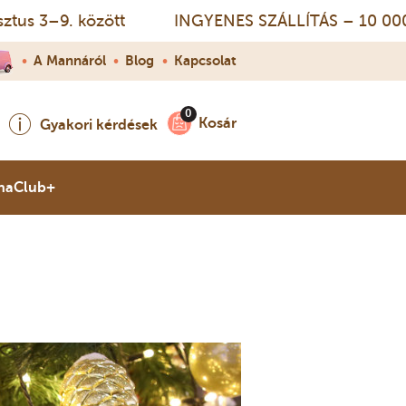
 3–9. között
INGYENES SZÁLLÍTÁS – 10 000 Ft fe
•
A Mannáról
•
Blog
•
Kapcsolat
Kosár
Gyakori kérdések
naClub+