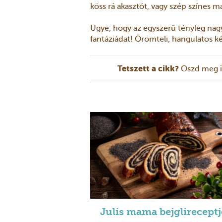
köss rá akasztót, vagy szép színes ma
Ugye, hogy az egyszerű tényleg nag
fantáziádat! Örömteli, hangulatos k
Tetszett a cikk?
Oszd meg i
Julis mama bejglireceptj