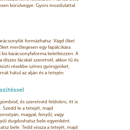
ljesen körülvegye. Gyors mozdulattal
 karácsonyfát formázhatsz. Vágd őket
őket merőlegesen egy fapálcikára
 kis karácsonyfaforma keletkezzen. A
 díszes fácskát szeretnél, akkor tű és
 közti résekbe színes gyöngyöket,
nát hátul az alján és a tetején.
zítéssel
ömböd, és szeretnéd feldobni, itt is
 Szedd le a tetejét, majd
orostyán, magyal, fenyő), vagy
yó) dugdoshatsz bele egyenként.
tsz bele. Tedd vissza a tetejét, majd