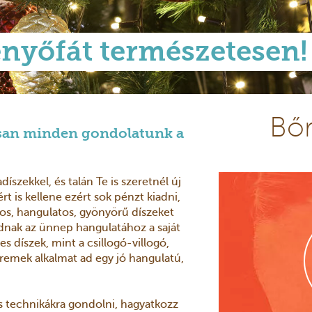
fenyőfát természetesen!
Bőr
ssan minden gondolatunk a
íszekkel, és talán Te is szeretnél új
rt is kellene ezért sok pénzt kiadni,
os, hangulatos, gyönyörű díszeket
adnak az ünnep hangulatához a saját
es díszek, mint a csillogó-villogó,
 remek alkalmat ad egy jó hangulatú,
s technikákra gondolni, hagyatkozz