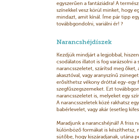
egyszerűen a fantáziádra! A termés
színekkel vesz körül minket, hogy eg
mindazt, amit kínál. Íme pár tipp egy
továbbgondolni, variálni ér! ?
Narancshéjdíszek
Kezdjük mindjárt a legjobbal, hisz
csodálatos illatot is fog varázsolni 
narancsszeletet, szárítsd meg őket, 
akasztóval, vagy aranyszínű zsineget
erősíthetsz vékony dróttal egy-egy 
szegfűszegszemeket. Ezt továbbgon
narancsszeletet is, melyeket egy szí
A narancsszeletek közé rakhatsz eg
babérlevelet, vagy akár (esetleg kif
Maradjunk a narancshéjnál! A friss n
különböző formákat is készíthetsz, m
sütőbe, hogy kiszáradjanak, utána 