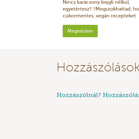
Nincs karácsony bejgli nélkül,
egyetértesz? ?Megszokhattad, hog
cukormentes, vegán recepteket
osztok meg, hiszen a Manna-csap
egészséges éle ...
Megnézem
Hozzászóláso
Hozzászólnál? Hozzászólás 