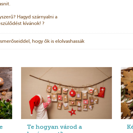
snit.
yszerű? Hagyd szárnyalni a
észülődést kívánok! ?
smerőseiddel, hogy ők is elolvashassák
e
Te hogyan várod a
Ké