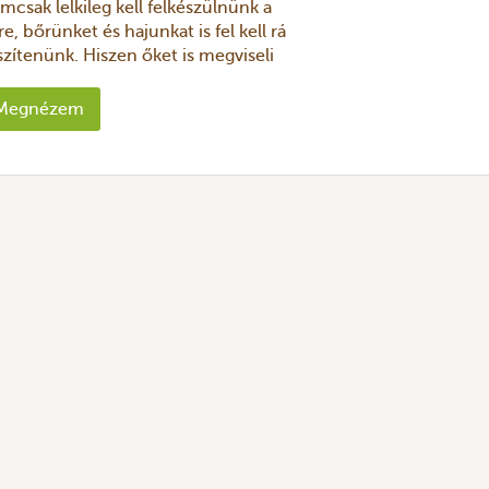
mcsak lelkileg kell felkészülnünk a
re, bőrünket és hajunkat is fel kell rá
szítenünk. Hiszen őket is megviseli
ndaz, ami a lelkünket: a hide ...
Megnézem