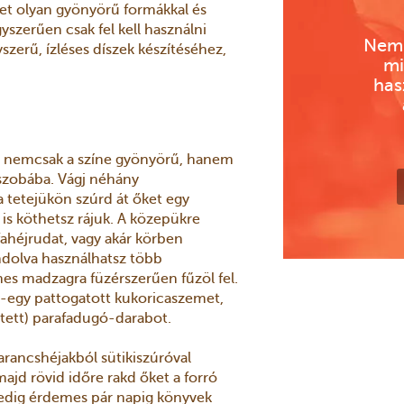
zet olyan gyönyörű formákkal és
yszerűen csak fel kell használni
Nem 
szerű, ízléses díszek készítéséhez,
mi
has
en nemcsak a színe gyönyörű, hanem
a szobába. Vágj néhány
a tetejükön szúrd át őket egy
 is köthetsz rájuk. A közepükre
fahéjrudat, vagy akár körben
dolva használhatsz több
nes madzagra füzérszerűen fűzöl fel.
y-egy pattogatott kukoricaszemet,
estett) parafadugó-darabot.
arancshéjakból sütikiszúróval
ajd rövid időre rakd őket a forró
pedig érdemes pár napig könyvek