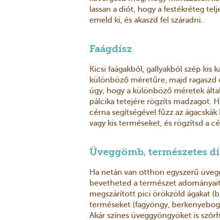
lassan a diót, hogy a festékréteg te
emeld ki, és akaszd fel száradni.
Faágdísz
Kicsi faágakból, gallyakból szép kis
különböző méretűre, majd ragaszd 
úgy, hogy a különböző méretek által
pálcika tetejére rögzíts madzagot. Ha
cérna segítségével fűzz az ágacskák
vagy kis terméseket, és rögzítsd a cér
Üveggömb, természetes dís
Ha netán van otthon egyszerű üvegg
bevetheted a természet adományait.
megszárított pici örökzöld ágakat (b
terméseket (fagyöngy, berkenyebog
Akár színes üveggyöngyöket is szórha