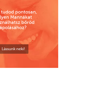
tudod pontosan,
lyen Mannákat
ználhatsz bőröd
ápolásához?
Lássunk neki!