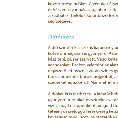
között préselni őket. A végüket átsz
és készen is vannak az újabb díszek.
„szabhatsz” belőlük különböző formá
segítségével.
Diódíszek
A dió szintén klasszikus karácsonyfa
kötve önmagában is gyönyörű. Azonb
készíteni, pl. rénszarvast. Vágd ketté
agancsokat. Ezeket, valamint az akas
ragaszd őket össze. Ezután színes 
borsszemekből, borókabogyóból, aká
szemeket és az orrot. Már mehet is a
A diókat ki is festheted, a kreatív 
gyönyörű mintákat és színeket varázs
vizet, majd cseppenként adagold hoz
tetején összefüggő festékréteg képz
kevergesd meg, hogy mintázatok kel