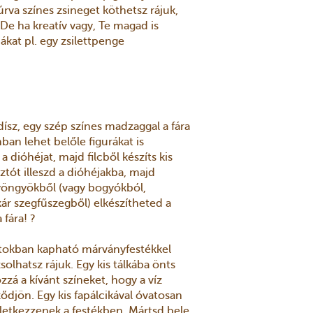
úrva színes zsineget köthetsz rájuk,
 De ha kreatív vagy, Te magad is
kat pl. egy zsilettpenge
dísz, egy szép színes madzaggal a fára
an lehet belőle figurákat is
 a dióhéjat, majd filcből készíts kis
ztót illeszd a dióhéjakba, majd
gyöngyökből (vagy bogyókból,
r szegfűszegből) elkészítheted a
 fára! ?
boltokban kapható márványfestékkel
olhatsz rájuk. Egy kis tálkába önts
zá a kívánt színeket, hogy a víz
ődjön. Egy kis fapálcikával óvatosan
etkezzenek a festékben. Mártsd bele