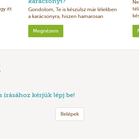
karácsonyt?
Ne
y itt
tél
Gondolom, Te is készülsz már lélekben
ké
a karácsonyra, hiszen hamarosan
at az
mi
kezdődik az advent időszaka. Ilyenkor
beindul a sürgés-forgás, igyekszünk
Megnézem
idejéb ...
k
írásához kérjük lépj be!
Belépek