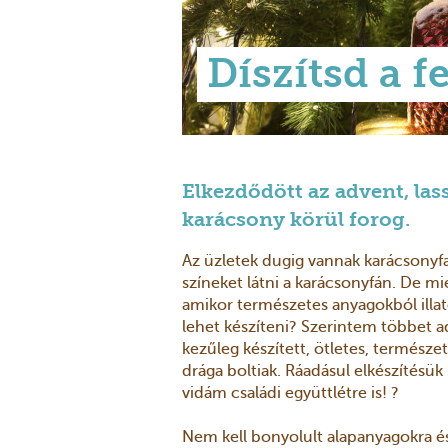
Díszítsd a 
Elkezdődött az advent, la
karácsony körül forog.
Az üzletek dugig vannak karácsonyfad
színeket látni a karácsonyfán. De mié
amikor természetes anyagokból illat
lehet készíteni? Szerintem többet 
kezűleg készített, ötletes, természet
drága boltiak. Ráadásul elkészítésük
vidám családi együttlétre is! ?
Nem kell bonyolult alapanyagokra é