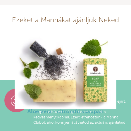
Ezeket a Mannákat ajánljuk Neked
Díjazzuk a hűséged!
A százalékokban számított kedvezmények ideje lejárt,
mert szeretnénk, ha Manna Club tagként
Aloe vera - citromfű szappan
megkülönböztetett figyelmet és még több
kedvezményt kapnál. Ezért létrehoztunk a Manna
Clubot, ahol könnyen átláthatod az aktuális ajánlataid.