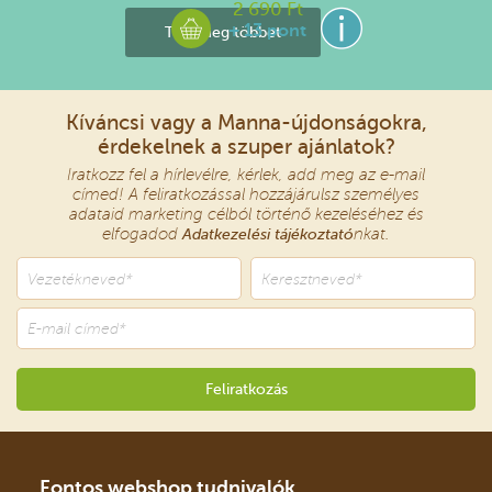
2 690 Ft
+ 13 pont
Tudj meg többet
Kíváncsi vagy a Manna-újdonságokra,
érdekelnek a szuper ajánlatok?
Iratkozz fel a hírlevélre, kérlek, add meg az e-mail
címed! A feliratkozással hozzájárulsz személyes
adataid marketing célból történő kezeléséhez és
elfogadod
Adatkezelési tájékoztató
nkat.
Fontos webshop tudnivalók