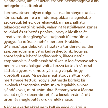
ajándékokat, amiket aztán szépen becsomagolva a kis
betegeknek adtunk át.
Természetesen olyan dolgokat is adományoztunk a
kórháznak, amire a mindennapokban a leginkább
szükségük lehet: gyerekágyakban használható
takarókat vettünk nekik, valamint festőállványt színes
tollakkal és színezős papírral, hogy a kicsik saját
kreativitásuk segítségével tudjanak túllendülni a
gyógyulási időszak nehéz percein. Praktikus
„Mannás” ajándékokat is hoztak a tündérek: az idén
szappanadománnyal is kedveskedtünk, hogy az
apróságok a lehető legfinomabb, illatos natúr
szappanokkal ápolhassák bőrüket. A leglátványosabb
persze a mászóalagút volt a hozzá tartozó sátorral.
Láttuk a gyerekek mosolyán, alig várják, hogy
kipróbálhassák. Mi pedig meghatódva álltunk ott,
mert megértettük, hogy a Bethesda kórház kis
lakóinak támogatása számunkra legalább akkora
ajándék volt, mint számukra. Bearanyozta a Manna
csapat egész decemberét, és a kicsik arcán látott
öröm és meglepetés örök emlék marad.
A jócselekedetekkel nem kell év végéig várni, a