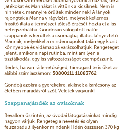
vércukorszintmérőket adományozunk a háznak, de a
játékokat és Mannákat is vittünk a kicsiknek. Nem is
hinnétek, mennyire örültek mindennek! A lányok
rajongtak a Manna virágvízért, melynek kellemes
frissítő illata a természet jóleső érzését hozta el a kis
betegszobákba. Gondosan válogatott natúr
szappanok is kerültek a csomagba, illatos kényeztető
Mannák, melyekkel a mindennapokat talán egy kicsit
könnyebbé és vidámabbá varázsolhatjuk. Rengeteget
jelent, amikor a napi rutinba, mint amilyen a
tisztálkodás, egy kis változatosságot csempészünk.
Kérlek, ha van rá lehetőséged, támogasd te is őket az
alábbi számlaszámon:
50800111 11083762
Gondolj azokra a gyerekekre, akiknek a karácsony az
életben maradásról szól. Veletek vagyunk!
Szappanajándék az ovisoknak
Bevallom őszintén, az óvodai látogatásainkat mindig
nagyon várjuk. Rengeteg a nevetés és olyan
felszabadult ilyenkor mindenki! Idén összesen 370 kg