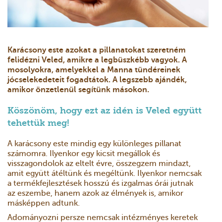
Karácsony este azokat a pillanatokat szeretném
felidézni Veled, amikre a legbüszkébb vagyok. A
mosolyokra, amelyekkel a Manna tündéreinek
jócselekedeteit fogadtátok. A legszebb ajándék,
amikor önzetlenül segítünk másokon.
Köszönöm, hogy ezt az idén is Veled együtt
tehettük meg!
A karácsony este mindig egy különleges pillanat
számomra. Ilyenkor egy kicsit megállok és
visszagondolok az eltelt évre, összegzem mindazt,
amit együtt átéltünk és megéltünk. Ilyenkor nemcsak
a termékfejlesztések hosszú és izgalmas órái jutnak
az eszembe, hanem azok az élmények is, amikor
másképpen adtunk.
Adományozni persze nemcsak intézményes keretek