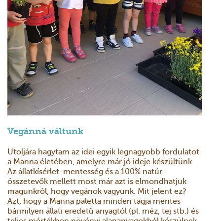
Vegánná váltunk
Utoljára hagytam az idei egyik legnagyobb fordulatot
a Manna életében, amelyre már jó ideje készültünk.
Az állatkísérlet-mentesség és a 100% natúr
összetevők mellett most már azt is elmondhatjuk
magunkról, hogy vegánok vagyunk. Mit jelent ez?
Azt, hogy a Manna paletta minden tagja mentes
bármilyen állati eredetű anyagtól (pl. méz, tej
stb.) és
teljes mértékben növényi alapanyagokból készülnek.