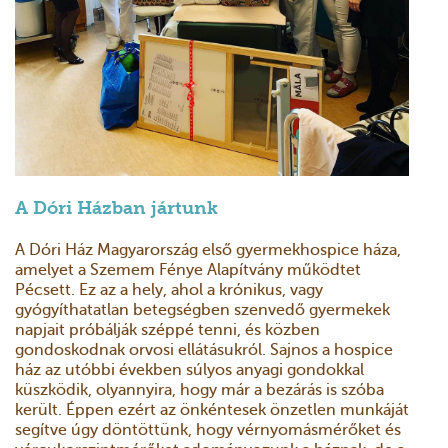
A Dóri Házban jártunk
A Dóri Ház Magyarország első gyermekhospice háza,
amelyet a Szemem Fénye Alapítvány működtet
Pécsett. Ez az a hely, ahol a krónikus, vagy
gyógyíthatatlan betegségben szenvedő gyermekek
napjait próbálják széppé tenni, és közben
gondoskodnak orvosi ellátásukról. Sajnos a hospice
ház az utóbbi években súlyos anyagi gondokkal
küszködik, olyannyira, hogy már a bezárás is szóba
került. Éppen ezért az önkéntesek önzetlen munkáját
segítve úgy döntöttünk, hogy vérnyomásmérőket és