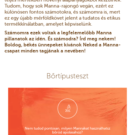
Tudom, hogy sok Manna-rajongó vegán, ezért ez
különösen fontos számotokra, és számomra is, mert
ez egy újabb mérföldkövet jelent a tudatos és etikus
termékkínálatban, amelyet képviselünk.
Számomra ezek voltak a legfelemelőbb Manna
pillanatok az idén. És számodra? Írd meg nekem!
Boldog, békés ünnepeket kívánok Neked a Manna-
csapat minden tagjának a nevében!
Bőrtípusteszt
Nem tudod pontosan, milyen Mannákat használhatsz
bőröd ápolásához?