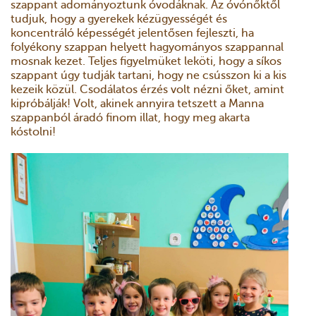
szappant adományoztunk óvodáknak. Az óvónőktől
tudjuk, hogy a gyerekek kézügyességét és
koncentráló képességét jelentősen fejleszti, ha
folyékony szappan helyett hagyományos szappannal
mosnak kezet. Teljes figyelmüket leköti, hogy a síkos
szappant úgy tudják tartani, hogy ne csússzon ki a kis
kezeik közül. Csodálatos érzés volt nézni őket, amint
kipróbálják! Volt, akinek annyira tetszett a Manna
szappanból áradó finom illat, hogy meg akarta
kóstolni!