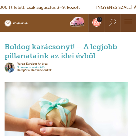
felett, csak augusztus 3–9. között
INGYENES SZÁLLÍTÁS – 10 
Boldog karácsonyt! – A legjobb
pillanataink az idei évből
Varga-Darabos Andrea
9 perces olvasási idő
Kategória: Kedvenc cikkek