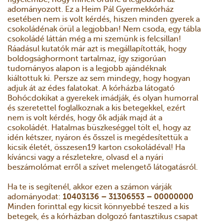
adományozott. Ez a Heim Pál Gyermekkórház
esetében nem is volt kérdés, hiszen minden gyerek a
csokoládénak örül a legjobban! Nem csoda, egy tábla
csokoládé láttán még a mi szemünk is felcsillan!
Ráadásul kutatók már azt is megállapították, hogy
boldogsághormont tartalmaz, így szigorúan
tudományos alapon is a legjobb ajándéknak
kiáltottuk ki. Persze az sem mindegy, hogy hogyan
adjuk át az édes falatokat. A kórházba látogató
Bohócdokikat a gyerekek imádják, és olyan humorral
és szeretettel foglalkoznak a kis betegekkel, ezért
nem is volt kérdés, hogy ők adják majd át a
csokoládét. Hatalmas büszkeséggel tölt el, hogy az
idén kétszer, nyáron és ősszel is megédesítettük a
kicsik életét, összesen19 karton csokoládéval! Ha
kíváncsi vagy a részletekre, olvasd el a nyári
beszámolómat erről a szívet melengető látogatásról.
Ha te is segítenél, akkor ezen a számon várják
adományodat:
10403136 – 31306553 – 00000000
Minden forinttal egy kicsit könnyebbé teszed a kis
betegek, és a kórházban dolgozó fantasztikus csapat