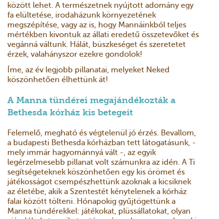
között lehet. A természetnek nyújtott adomány egy
fa elültetése, irodaházunk környezetének
megszépítése, vagy az is, hogy Mannáinkból teljes
mértékben kivontuk az állati eredetű összetevőket és
vegánná váltunk. Hálát, büszkeséget és szeretetet
érzek, valahányszor ezekre gondolok!
Íme, az év legjobb pillanatai, melyeket Neked
köszönhetően élhettünk át!
A Manna tündérei megajándékozták a
Bethesda kórház kis betegeit
Felemelő, megható és végtelenül jó érzés. Bevallom,
a budapesti Bethesda kórházban tett látogatásunk, -
mely immár hagyománnyá vált -, az egyik
legérzelmesebb pillanat volt számunkra az idén. A Ti
segítségeteknek köszönhetően egy kis örömet és
játékosságot csempészhettünk azoknak a kicsiknek
az életébe, akik a Szentestét kénytelenek a kórház
falai között tölteni. Hónapokig gyűjtögettünk a
Manna tündérekkel: játékokat, plüssállatokat, olyan