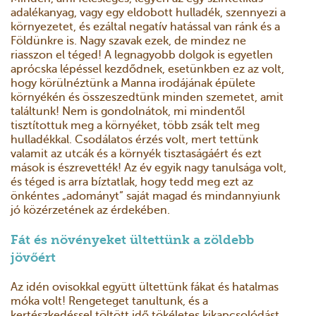
adalékanyag, vagy egy eldobott hulladék, szennyezi a
környezetet, és ezáltal negatív hatással van ránk és a
Földünkre is. Nagy szavak ezek, de mindez ne
riasszon el téged! A legnagyobb dolgok is egyetlen
aprócska lépéssel kezdődnek, esetünkben ez az volt,
hogy körülnéztünk a Manna irodájának épülete
környékén és összeszedtünk minden szemetet, amit
találtunk! Nem is gondolnátok, mi mindentől
tisztítottuk meg a környéket, több zsák telt meg
hulladékkal. Csodálatos érzés volt, mert tettünk
valamit az utcák és a környék tisztaságáért és ezt
mások is észrevették! Az év egyik nagy tanulsága volt,
és téged is arra bíztatlak, hogy tedd meg ezt az
önkéntes „adományt” saját magad és mindannyiunk
jó közérzetének az érdekében.
Fát és növényeket ültettünk a zöldebb
jövőért
Az idén ovisokkal együtt ültettünk fákat és hatalmas
móka volt! Rengeteget tanultunk, és a
kertészkedéssel töltött idő tökéletes kikapcsolódást