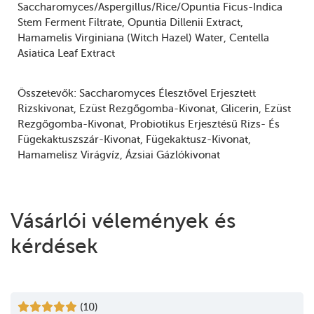
Saccharomyces/Aspergillus/Rice/Opuntia Ficus-Indica
Stem Ferment Filtrate
Opuntia Dillenii Extract
Hamamelis Virginiana (Witch Hazel) Water
Centella
Asiatica Leaf Extract
Összetevők:
Saccharomyces Élesztővel Erjesztett
Rizskivonat
Ezüst Rezgőgomba-Kivonat
Glicerin
Ezüst
Rezgőgomba-Kivonat
Probiotikus Erjesztésű Rizs- És
Fügekaktuszszár-Kivonat
Fügekaktusz-Kivonat
Hamamelisz Virágvíz
Ázsiai Gázlókivonat
Vásárlói vélemények és
kérdések
(10)