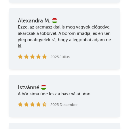
Alexandra M.
Ezzel az arcmaszkkal is meg vagyok elégedve,
akárcsak a többivel. A bőröm imádja, és én tén
yleg odafigyelek rá, hogy a legjobbat adjam ne
ki.
2025 Július
Istvánné
A bőr sima üde lesz a használat utan
2025 December