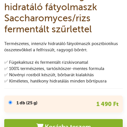
hidratáló fátyolmaszk
Saccharomyces/rizs
fermentált szűrlettel
Természetes, intenzív hidratáló fátyolmaszk posztbiotikus
összetevőkkel a felfrissült, ragyogó bőrért.
✅ Fügekaktusz és fermentált rizskivonattal
✅ 100% természetes, tartósítószer-mentes formula
✅ Növényi rostból készült, bőrbarát kialakítás
✅ Kíméletes, hatékony hidratálás minden bőrtípusra
1 db (25 g)
1 490 Ft
Kosárba teszem