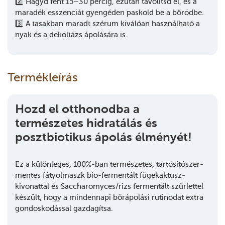
2️⃣ Hagyd fent 15–30 percig, ezután távolítsd el, és a
maradék esszenciát gyengéden paskold be a bőrödbe.
3️⃣ A tasakban maradt szérum kiválóan használható a
nyak és a dekoltázs ápolására is.
Termékleírás
Hozd el otthonodba a
természetes hidratálás és
posztbiotikus ápolás élményét!
Ez a különleges, 100%-ban természetes, tartósítószer-
mentes fátyolmaszk bio-fermentált fügekaktusz-
kivonattal és Saccharomyces/rizs fermentált szűrlettel
készült, hogy a mindennapi bőrápolási rutinodat extra
gondoskodással gazdagítsa.