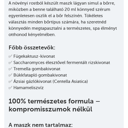
A növényi rostból készült maszk lágyan simul a bőrre,
miközben a benne található 20 ml könnyed szérum
egyenletesen oszlik el a bőr felszínén. Tökéletes
választás minden bőrtípus számára, ha szeretnéd
könnyedén megtapasztalni a természetes, spa élményt
otthonod kényelmében.
Főbb összetevők:
✅ Fügekaktusz-kivonat
✅ Saccharomyces élesztővel fermentált rizskivonat
✅ Tremella gombakivonat
✅ Bükkfatapló gombakivonat
✅ Ázsiai gázlókivonat (Centella Asiatica)
✅ Hamameliszvíz
100% természetes formula –
kompromisszumok nélkül
A maszk nem tartalmaz: