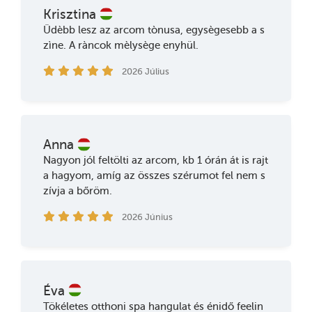
Krisztina
Üdèbb lesz az arcom tònusa, egysègesebb a s
zìne. A ràncok mèlysège enyhül.
2026 Július
Anna
Nagyon jól feltölti az arcom, kb 1 órán át is rajt
a hagyom, amíg az összes szérumot fel nem s
zívja a bőröm.
2026 Június
Éva
Tökéletes otthoni spa hangulat és énidő feelin